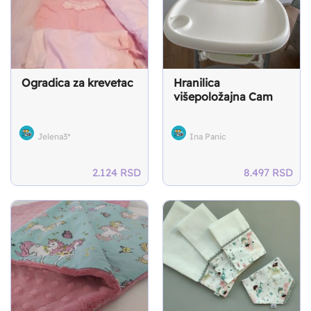
Ogradica za krevetac
Hranilica
višepoložajna Cam
Jelena3*
Ina Panic
2.124
RSD
8.497
RSD