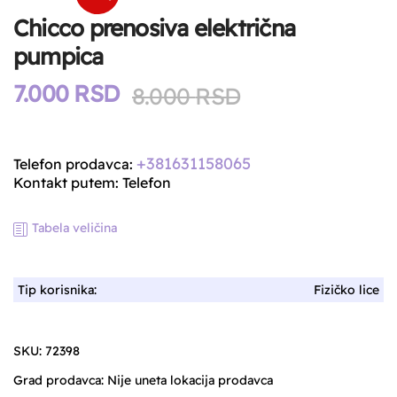
Chicco prenosiva električna
pumpica
7.000
RSD
Original
Current
8.000
RSD
price
price
was:
is:
+381631158065
Telefon prodavca:
8.000 RSD.
7.000 RSD.
Kontakt putem: Telefon
Tabela veličina
Tip korisnika:
Fizičko lice
SKU:
72398
Grad prodavca:
Nije uneta lokacija prodavca