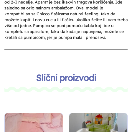
od 2-3 nedelje. Aparat je bez ikakvih tragova korišćenja. Ide
zajedno sa originalnom ambalažom. Ovaj model je
kompatibilan sa Chicco flašicama natural feeling, tako da
možete kupiti i novu cuclu ili flašicu ukoliko želite ili vam treba
više od jedne. Pumpica se puni pomoću kabla koji ide u
kompletu sa aparatom, tako da kada je napunjena, možete se
kretati sa pumpicom, jer je pumpa mala i prenosiva.
Slični proizvodi