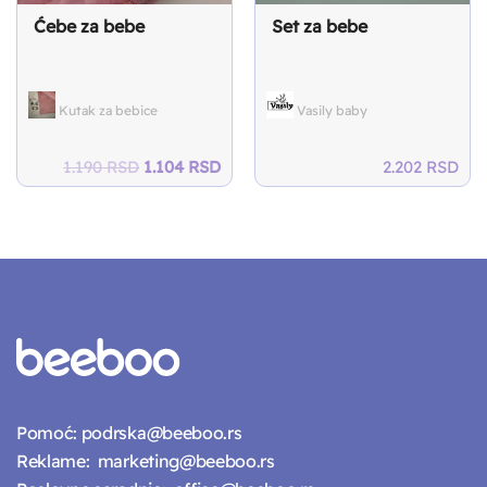
Ćebe za bebe
Set za bebe
Kutak za bebice
Vasily baby
Original
Current
1.190
RSD
1.104
RSD
2.202
RSD
price
price
was:
is:
1.190 RSD.
1.104 RSD.
Pomoć:
podrska@beeboo.rs
Reklame:
marketing@beeboo.rs