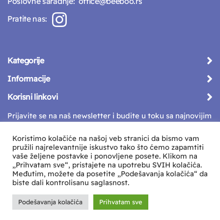
Poslovne saradnje:
office@beeboo.rs
Pratite nas:
Kategorije
Informacije
Korisni linkovi
Prijavite se na naš newsletter i budite u toku sa najnovijim
vestima
Koristimo kolačiće na našoj veb stranici da bismo vam
pružili najrelevantnije iskustvo tako što ćemo zapamtiti
vaše željene postavke i ponovljene posete. Klikom na
„Prihvatam sve“, pristajete na upotrebu SVIH kolačića.
Međutim, možete da posetite „Podešavanja kolačića“ da
biste dali kontrolisanu saglasnost.
Podešavanja kolačića
Prihvatam sve
Sva prava zadržava © Beeboo d.o.o.