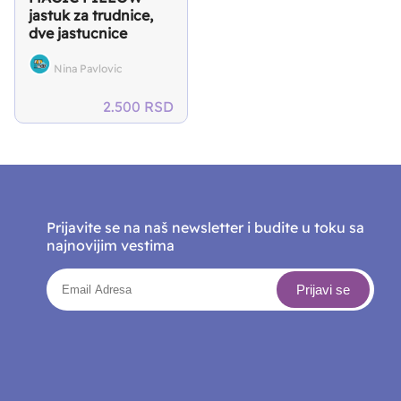
jastuk za trudnice,
dve jastucnice
GRATIS
Nina Pavlovic
2.500
RSD
Prijavite se na naš newsletter i budite u toku sa
najnovijim vestima