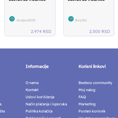
Jecajeca3105
Bixy001
2.974
RSD
2.500
RSD
Informacije
Korisni linkovi
O nama
Beeboo community
Kontakt
Moj nalog
Uslovi korišćenja
FAQ
a
Način plaćanja i isporuka
Marketing
šta
Politika kolačića
Postani korisnik