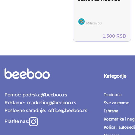
Milica930
1.500
RSD
Kategorije
Pomoć:
podrska@beeboo.rs
Trudnoća
Reklame:
marketing@beeboo.rs
Sve za mame
Poslovne saradnje:
office@beeboo.rs
Ishrana
Kozmetika i neg
Pratite nas:
Kolica i autosedi