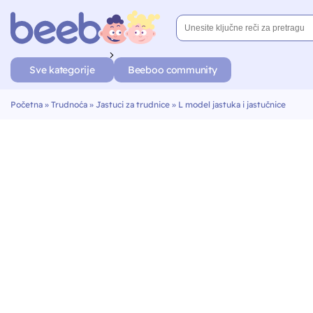
Sve kategorije
Beeboo community
Početna
»
Trudnoća
»
Jastuci za trudnice
»
L model jastuka i jastučnice