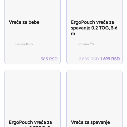
Vreća za bebe
ErgoPouch vreća za
spavanje 0.2 TOG, 3-6
m
Bebbollino
Jovana ČS
Original
Cur
383
RSD
2.889
RSD
1.699
RSD
price
pri
was:
is:
2.889 RSD.
1.6
ErgoPouch vreća za
Vreća za spavanje