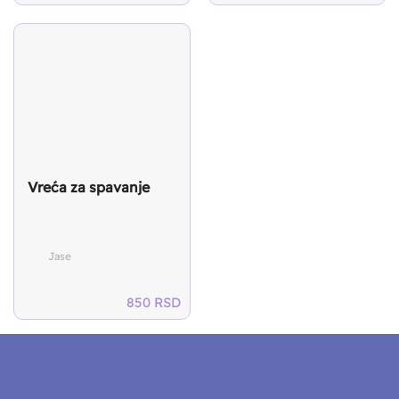
price
pri
was:
is:
1.699 RSD.
850
Vreća za spavanje
Jase
850
RSD