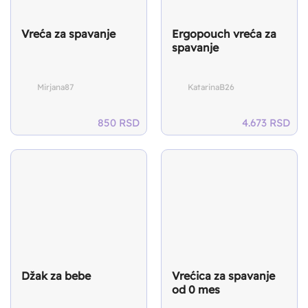
Vreća za spavanje
Ergopouch vreća za
spavanje
Mirjana87
KatarinaB26
850
RSD
4.673
RSD
Džak za bebe
Vrećica za spavanje
od 0 mes