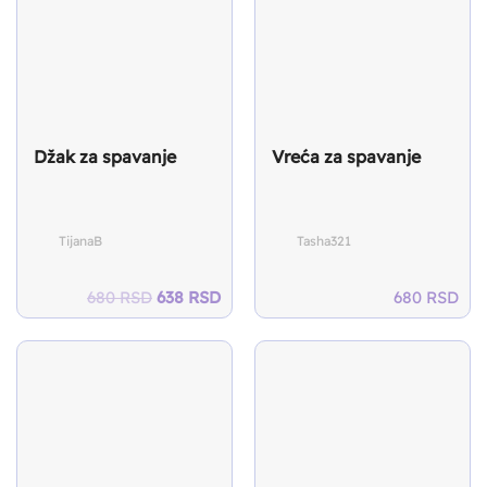
Džak za spavanje
Vreća za spavanje
TijanaB
Tasha321
Original
Current
680
RSD
638
RSD
680
RSD
price
price
was:
is:
680 RSD.
638 RSD.