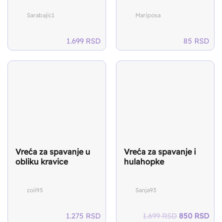
Sarabajic1
Mariposa
1.699
RSD
85
RSD
Vreća za spavanje u
Vreća za spavanje i
obliku kravice
hulahopke
zoii95
Sanja93
Original
Cur
1.275
RSD
1.699
RSD
850
RSD