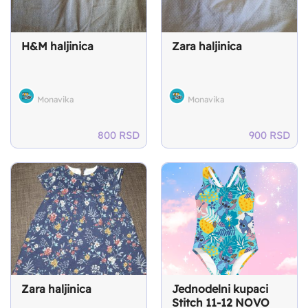
H&M haljinica
Zara haljinica
Monavika
Monavika
800
RSD
900
RSD
Zara haljinica
Jednodelni kupaci
Stitch 11-12 NOVO