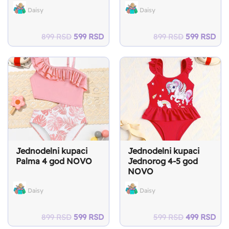
Daisy
Daisy
Original
Current
Original
Cur
899
RSD
599
RSD
899
RSD
599
RSD
price
price
price
pri
was:
is:
was:
is:
899 RSD.
599 RSD.
899 RSD.
599
Jednodelni kupaci
Jednodelni kupaci
Palma 4 god NOVO
Jednorog 4-5 god
NOVO
Daisy
Daisy
Original
Current
Original
Cur
899
RSD
599
RSD
599
RSD
499
RSD
price
price
price
pri