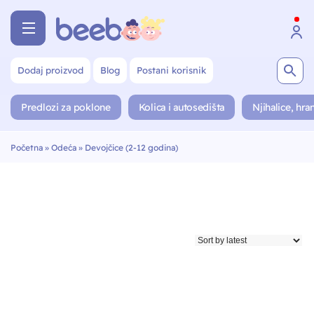
Dodaj proizvod
Blog
Postani korisnik
Predlozi za poklone
Kolica i autosedišta
Njihalice, hran
Početna
»
Odeća
»
Devojčice (2-12 godina)