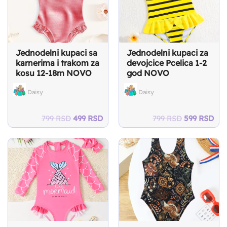
Jednodelni kupaci sa
Jednodelni kupaci za
karnerima i trakom za
devojcice Pcelica 1-2
kosu 12-18m NOVO
god NOVO
Daisy
Daisy
Original
Current
Original
Cur
799
RSD
499
RSD
799
RSD
599
RSD
price
price
price
pri
was:
is:
was:
is:
799 RSD.
499 RSD.
799 RSD.
599