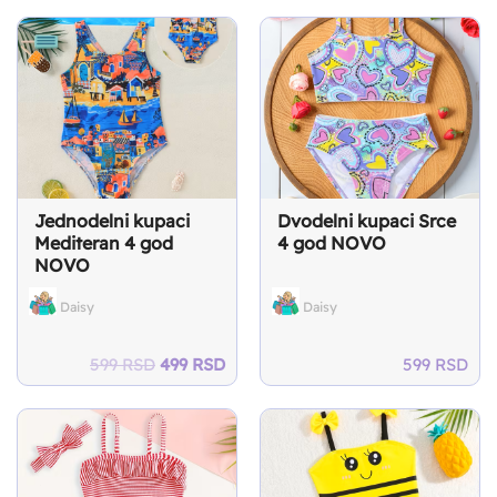
was:
is:
was:
is:
899 RSD.
599 RSD.
599 RSD.
499
Jednodelni kupaci
Dvodelni kupaci Srce
Mediteran 4 god
4 god NOVO
NOVO
Daisy
Daisy
Original
Current
599
RSD
499
RSD
599
RSD
price
price
was:
is:
599 RSD.
499 RSD.