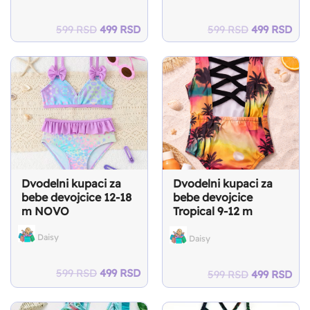
Original
Current
Original
Cur
599
RSD
499
RSD
599
RSD
499
RSD
price
price
price
pri
was:
is:
was:
is:
599 RSD.
499 RSD.
599 RSD.
499
Dvodelni kupaci za
Dvodelni kupaci za
bebe devojcice 12-18
bebe devojcice
m NOVO
Tropical 9-12 m
NOVO
Daisy
Daisy
Original
Current
599
RSD
499
RSD
Original
Cur
599
RSD
499
RSD
price
price
price
pri
was:
is:
was:
is: