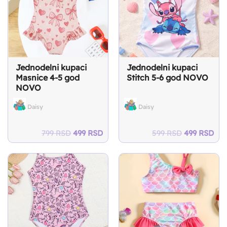
Jednodelni kupaci
Jednodelni kupaci
Masnice 4-5 god
Stitch 5-6 god NOVO
NOVO
Daisy
Daisy
Original
Current
Original
Cur
799
RSD
499
RSD
599
RSD
499
RSD
price
price
price
pri
was:
is:
was:
is:
799 RSD.
499 RSD.
599 RSD.
499