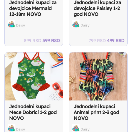
Jednodelni kupaci za
Jednodelni kupaci za
devojcice Mermaid
devojcice Paisley 1-2
12-18m NOVO
god NOVO
Daisy
Daisy
Original
Current
Original
Cur
899
RSD
599
RSD
799
RSD
499
RSD
price
price
price
pri
was:
is:
was:
is:
899 RSD.
599 RSD.
799 RSD.
499
Jednodelni kupaci
Jednodelni kupaci
Mece Dobrici 1-2 god
Animal print 2-3 god
NOVO
NOVO
Daisy
Daisy