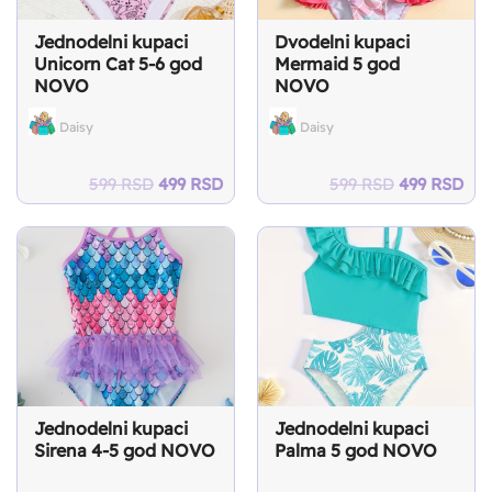
Jednodelni kupaci
Dvodelni kupaci
Unicorn Cat 5-6 god
Mermaid 5 god
NOVO
NOVO
Daisy
Daisy
Original
Current
Original
Cur
599
RSD
499
RSD
599
RSD
499
RSD
price
price
price
pri
was:
is:
was:
is:
599 RSD.
499 RSD.
599 RSD.
499
Jednodelni kupaci
Jednodelni kupaci
Sirena 4-5 god NOVO
Palma 5 god NOVO