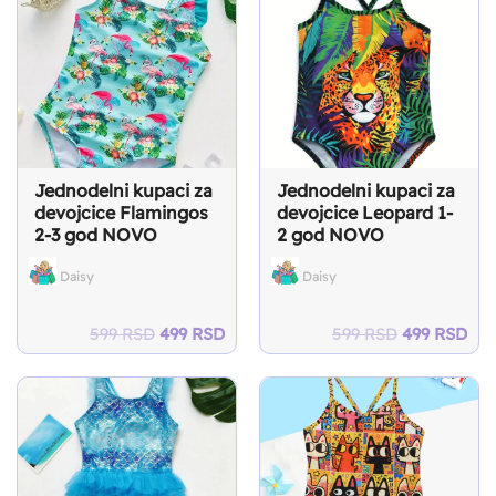
599 RSD.
499 RSD.
599 RSD.
499
Jednodelni kupaci za
Jednodelni kupaci za
devojcice Flamingos
devojcice Leopard 1-
2-3 god NOVO
2 god NOVO
Daisy
Daisy
Original
Current
Original
Cur
599
RSD
499
RSD
599
RSD
499
RSD
price
price
price
pri
was:
is:
was:
is:
599 RSD.
499 RSD.
599 RSD.
499