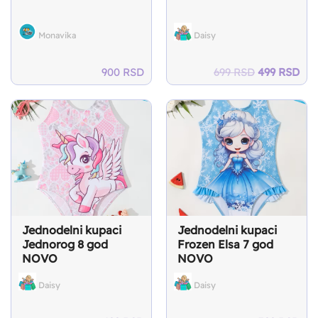
Monavika
Daisy
Original
Cur
900
RSD
699
RSD
499
RSD
price
pri
was:
is:
699 RSD.
499
Jednodelni kupaci
Jednodelni kupaci
Jednorog 8 god
Frozen Elsa 7 god
NOVO
NOVO
Daisy
Daisy