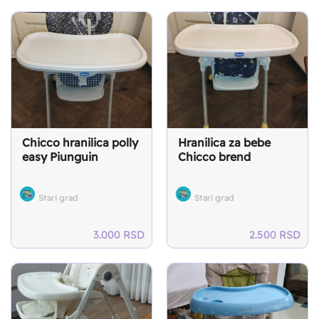
was:
is:
23.600 RSD.
13.
Chicco hranilica polly
Hranilica za bebe
easy Piunguin
Chicco brend
Stari grad
Stari grad
3.000
RSD
2.500
RSD