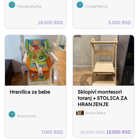
FilipSaraSofija
Ivica&Marica
18.000
RSD
5.000
RSD
Hranilica za bebe
Sklopivi montesori
toranj + STOLICA ZA
HRANJENJE
Greba Beba
Stasa store
Original
Cur
7.000
RSD
23.600
RSD
13.000
RSD
price
pri