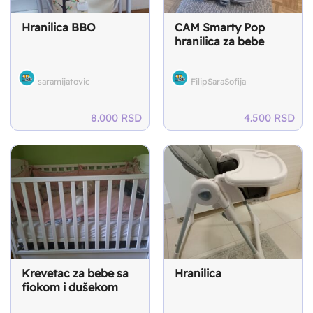
Hranilica BBO
CAM Smarty Pop
hranilica za bebe
saramijatovic
FilipSaraSofija
8.000
RSD
4.500
RSD
Krevetac za bebe sa
Hranilica
fiokom i dušekom