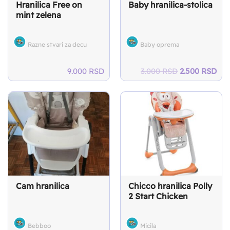
Hranilica Free on
Baby hranilica-stolica
mint zelena
Razne stvari za decu
Baby oprema
Original
Cur
9.000
RSD
3.000
RSD
2.500
RSD
price
pri
was:
is:
3.000 RSD.
2.5
Cam hranilica
Chicco hranilica Polly
2 Start Chicken
Bebboo
Micila