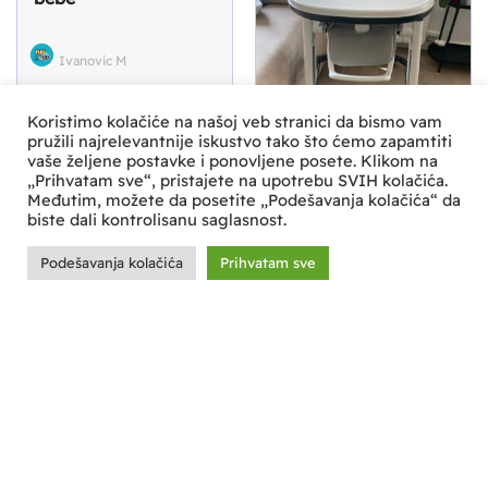
Ivanovic M
Original
Current
2.974
RSD
2.549
RSD
Koristimo kolačiće na našoj veb stranici da bismo vam
price
price
pružili najrelevantnije iskustvo tako što ćemo zapamtiti
Peg Perego hranilica
was:
is:
vaše željene postavke i ponovljene posete. Klikom na
„Prihvatam sve“, pristajete na upotrebu SVIH kolačića.
2.974 RSD.
2.549 RSD.
Međutim, možete da posetite „Podešavanja kolačića“ da
biste dali kontrolisanu saglasnost.
Milica Mica
Podešavanja kolačića
Prihvatam sve
12.745
RSD