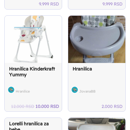
9.999
RSD
9.999
RSD
Hranilica Kinderkraft
Hranilica
Yummy
Hranilice
JovanaBB
Original
Current
12.000
RSD
10.000
RSD
2.000
RSD
price
price
was:
is:
12.000 RSD.
10.000 RSD.
Lorelli hranilica za
bebe