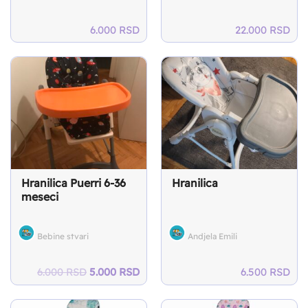
6.000
RSD
22.000
RSD
Hranilica Puerri 6-36
Hranilica
meseci
Bebine stvari
Andjela Emili
Original
Current
6.000
RSD
5.000
RSD
6.500
RSD
price
price
was:
is: