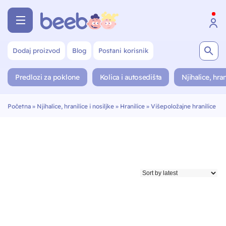
Dodaj proizvod
Blog
Postani korisnik
Predlozi za poklone
Kolica i autosedišta
Njihalice, hran
Početna
»
Njihalice, hranilice i nosiljke
»
Hranilice
»
Višepoložajne hranilice