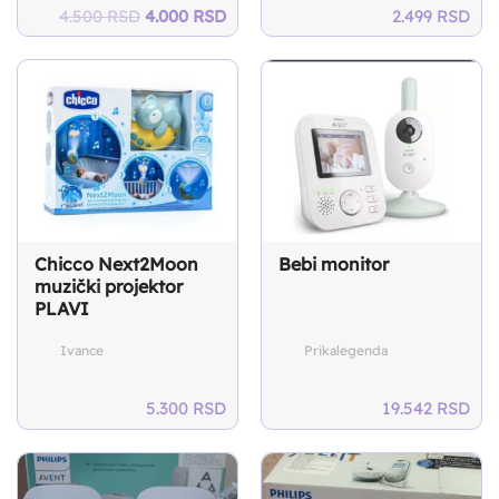
Original
Current
4.500
RSD
4.000
RSD
2.499
RSD
price
price
was:
is:
4.500 RSD.
4.000 RSD.
Chicco Next2Moon
Bebi monitor
muzički projektor
PLAVI
Ivance
Prikalegenda
5.300
RSD
19.542
RSD