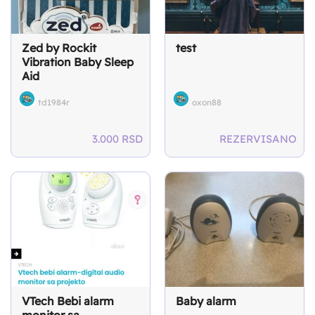
Zed by Rockit
test
Vibration Baby Sleep
Aid
td1984r
oxon88
3.000
RSD
REZERVISANO
VTech Bebi alarm
Baby alarm