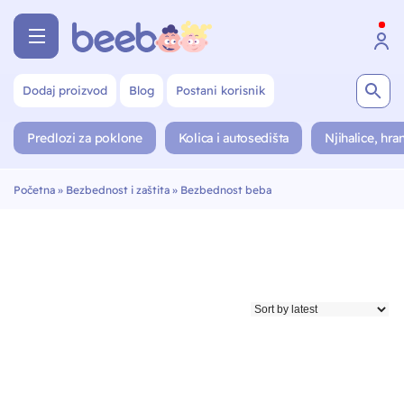
Dodaj proizvod
Blog
Postani korisnik
Predlozi za poklone
Kolica i autosedišta
Njihalice, hran
Početna
»
Bezbednost i zaštita
»
Bezbednost beba