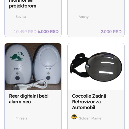
monitor sa
projektorom
Sovica
Anchy
Original
Current
10.499
RSD
6.000
RSD
2.000
RSD
price
price
was:
is:
10.499 RSD.
6.000 RSD.
Reer digitalni bebi
Coccolle Zadnji
alarm neo
Retrovizor za
Automobil
Mirsela
Golden Market