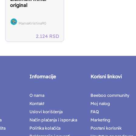
original
MamaKristina90
rent
2.124
RSD
ce
 RSD.
Informacije
Korisni linkovi
O nama
Beeboo community
Kontakt
Moj nalog
Uslovi korišćenja
FAQ
a
Način plaćanja i isporuka
Marketing
šta
Politika kolačića
Postani korisnik