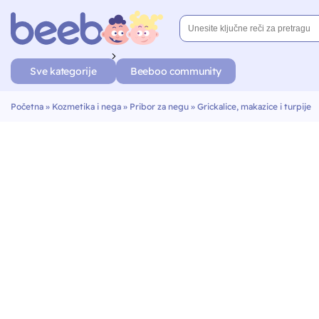
Sve kategorije
Beeboo community
Početna
»
Kozmetika i nega
»
Pribor za negu
»
Grickalice, makazice i turpije