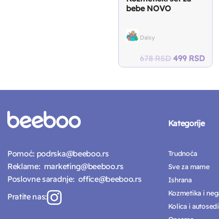
bebe NOVO
Daisy
Original
Cur
678
RSD
499
RSD
price
pri
was:
is:
678 RSD.
499
Kategorije
Pomoć:
podrska@beeboo.rs
Trudnoća
Reklame:
marketing@beeboo.rs
Sve za mame
Poslovne saradnje:
office@beeboo.rs
Ishrana
Kozmetika i neg
Pratite nas:
Kolica i autosedi