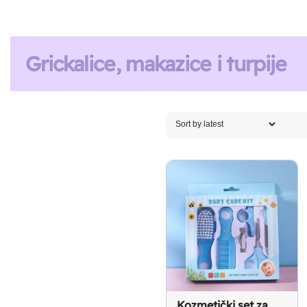
Grickalice, makazice i turpije
Kozmetički set za