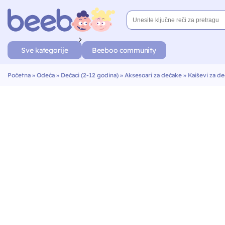
Sve kategorije
Beeboo community
Početna
»
Odeća
»
Dečaci (2-12 godina)
»
Aksesoari za dečake
»
Kaiševi za d