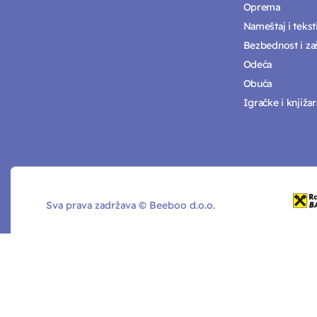
Oprema
Nameštaj i tekst
Bezbednost i zaš
Odeća
Obuća
Igračke i knjižar
Sva prava zadržava © Beeboo d.o.o.