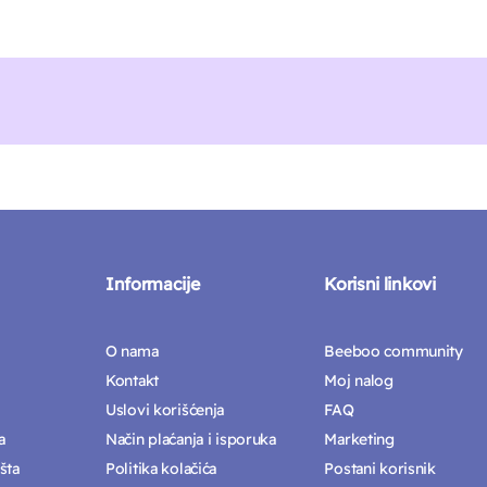
Informacije
Korisni linkovi
O nama
Beeboo community
Kontakt
Moj nalog
Uslovi korišćenja
FAQ
a
Način plaćanja i isporuka
Marketing
šta
Politika kolačića
Postani korisnik