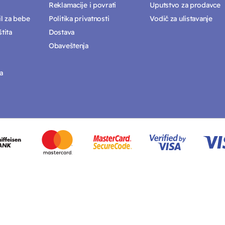
Reklamacije i povrati
Uputstvo za prodavce
il za bebe
Politika privatnosti
Vodič za ulistavanje
tita
Dostava
Obaveštenja
a