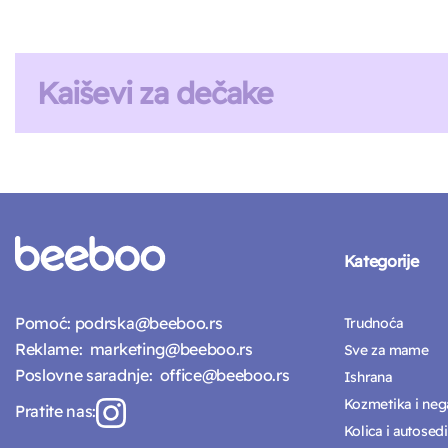
Kaiševi za dečake
Kategorije
Pomoć:
podrska@beeboo.rs
Trudnoća
Reklame:
marketing@beeboo.rs
Sve za mame
Poslovne saradnje:
office@beeboo.rs
Ishrana
Kozmetika i neg
Pratite nas:
Kolica i autosedi