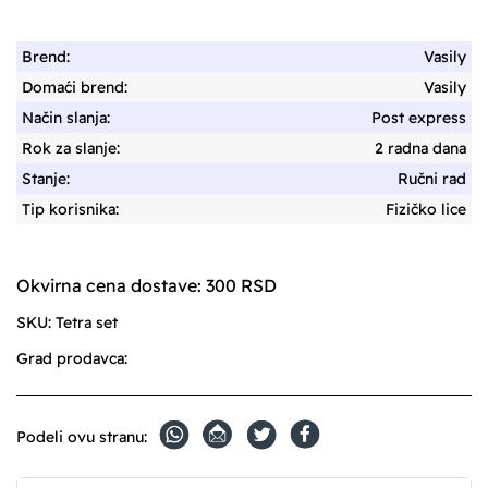
Brend:
Vasily
Domaći brend:
Vasily
Način slanja:
Post express
Rok za slanje:
2 radna dana
Stanje:
Ručni rad
Tip korisnika:
Fizičko lice
Okvirna cena dostave: 300 RSD
SKU:
Tetra set
Grad prodavca:
Podeli ovu stranu: