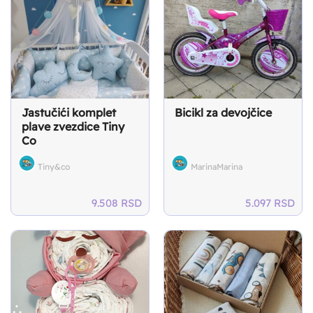
Jastučići komplet
Bicikl za devojčice
plave zvezdice Tiny
Co
Tiny&co
MarinaMarina
9.508
RSD
5.097
RSD