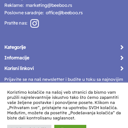
Reklame:
marketing@beeboo.rs
Poslovne saradnje:
office@beeboo.rs
Pratite nas:
Kategorije
Informacije
Korisni linkovi
Prijavite se na naš newsletter i budite u toku sa najnovijim
vestima
Koristimo kolačiće na našoj veb stranici da bismo vam
pružili najrelevantnije iskustvo tako što ćemo zapamtiti
vaše željene postavke i ponovljene posete. Klikom na
„Prihvatam sve“, pristajete na upotrebu SVIH kolačića.
Međutim, možete da posetite „Podešavanja kolačića“ da
biste dali kontrolisanu saglasnost.