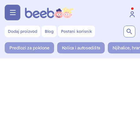
Dodaj proizvod
Blog
Postani korisnik
Predlozi za poklone
Kolica i autosedišta
Njihalice, hran