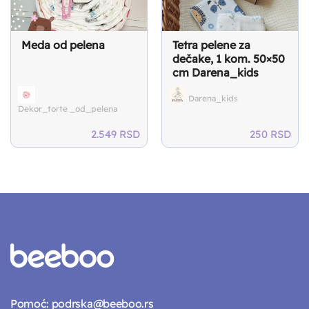
Meda od pelena
Tetra pelene za
dečake, 1 kom. 50×50
cm Darena_kids
Darena_kids
Dekor_torte _od_pelena
2.549
RSD
250
RSD
Pomoć:
podrska@beeboo.rs