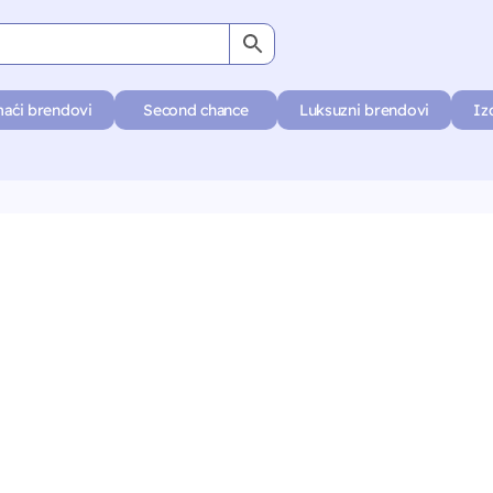
aći brendovi
Second chance
Luksuzni brendovi
Iz