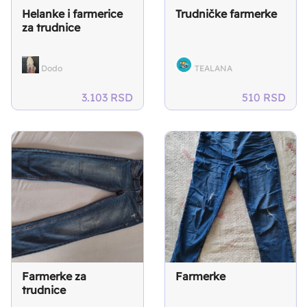
Helanke i farmerice
Trudničke farmerke
za trudnice
Dodo
TEALANA
3.103
RSD
510
RSD
Farmerke za
Farmerke
trudnice