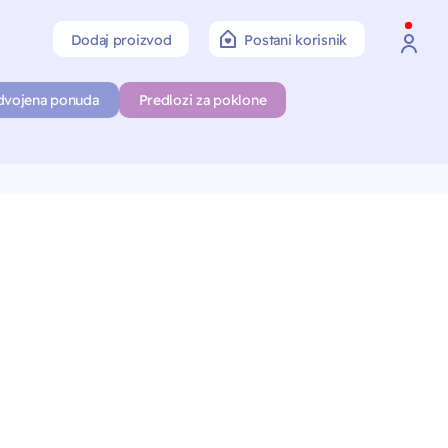
Dodaj proizvod
Postani korisnik
dvojena ponuda
Predlozi za poklone