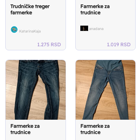
Trudničke treger
Farmerke za
farmerke
trudnice
anadana
KatarinaKaja
1.275
RSD
1.019
RSD
Farmerke za
Farmerke za
trudnice
trudnice