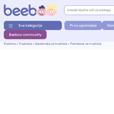
Sve kategorije
Prvo opremanje
Dom
Beeboo community
Početna
»
Trudnoća
»
Garderoba za trudnice
»
Pantalone za trudnice