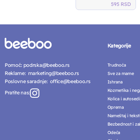
595
RSD
Kategorije
Pomoć:
podrska@beeboo.rs
Trudnoća
Reklame:
marketing@beeboo.rs
Sve za mame
Poslovne saradnje:
office@beeboo.rs
Ishrana
Kozmetika i neg
Pratite nas:
Kolica i autosedi
Oprema
Nameštaj i tekst
Bezbednost i zaš
Odeća