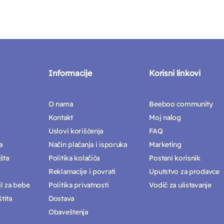
Informacije
Korisni linkovi
O nama
Beeboo community
Kontakt
Moj nalog
Uslovi korišćenja
FAQ
a
Način plaćanja i isporuka
Marketing
šta
Politika kolačića
Postani korisnik
Reklamacije i povrati
Uputstvo za prodavce
il za bebe
Politika privatnosti
Vodič za ulistavanje
tita
Dostava
Obaveštenja