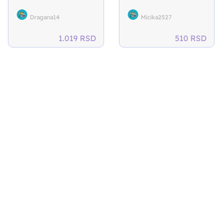
Dragana14
Micika2527
1.019
RSD
510
RSD