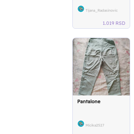
Tijana_Radasinovic
1.019
RSD
Pantalone
Micika2527