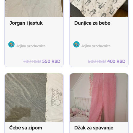
Jorgan i jastuk
Dunjica za bebe
Jejina prodavnica
Jejina prodavnica
Original
Current
Original
Cur
700
RSD
550
RSD
500
RSD
400
RSD
price
price
price
pri
was:
is:
was:
is:
700 RSD.
550 RSD.
500 RSD.
400
Ćebe sa zipom
Džak za spavanje