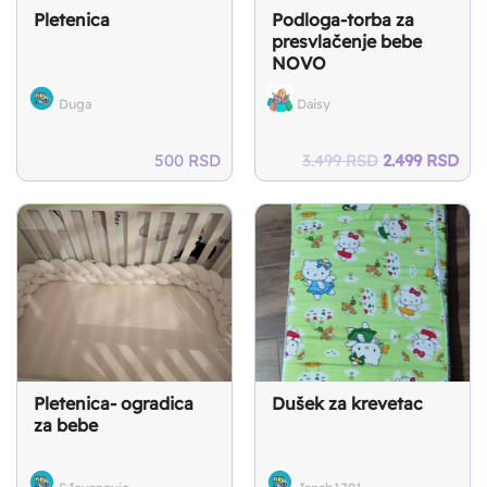
Pletenica
Podloga-torba za
presvlačenje bebe
NOVO
Duga
Daisy
Original
Cur
500
RSD
3.499
RSD
2.499
RSD
price
pri
was:
is:
3.499 RSD.
2.4
Pletenica- ogradica
Dušek za krevetac
za bebe