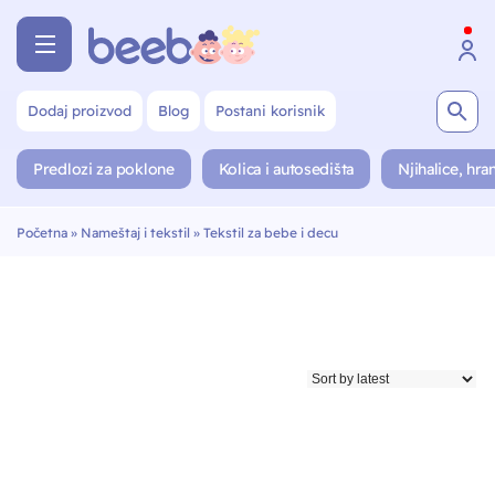
Dodaj proizvod
Blog
Postani korisnik
Predlozi za poklone
Kolica i autosedišta
Njihalice, hran
Početna
»
Nameštaj i tekstil
»
Tekstil za bebe i decu