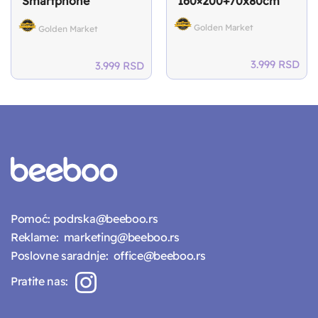
Smartphone
160×200+70x80cm
160×200+70x80cm
Golden Market
Golden Market
3.999
RSD
3.999
RSD
Pomoć:
podrska@beeboo.rs
Reklame:
marketing@beeboo.rs
Poslovne saradnje:
office@beeboo.rs
Pratite nas: