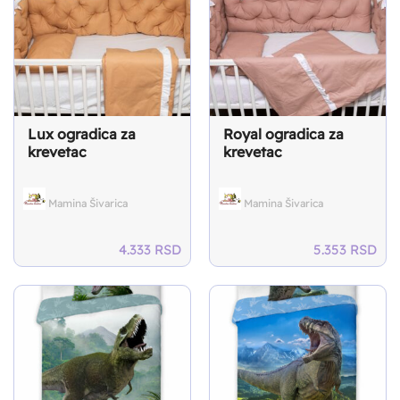
Lux ogradica za
Royal ogradica za
krevetac
krevetac
Mamina Šivarica
Mamina Šivarica
4.333
RSD
5.353
RSD