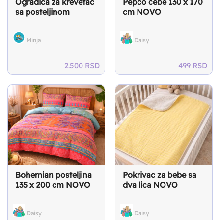
Ogradica za krevetac
Pepco cebe 130 x 170
sa posteljinom
cm NOVO
Minja
Daisy
2.500
RSD
499
RSD
Bohemian posteljina
Pokrivac za bebe sa
135 x 200 cm NOVO
dva lica NOVO
Daisy
Daisy