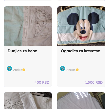
Dunjica za bebe
Ogradica za krevetac
Ančika
Ančika
400
RSD
1.500
RSD