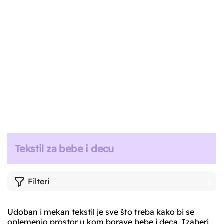
Tekstil za bebe i decu
Filteri
Udoban i mekan tekstil je sve što treba kako bi se
oplemenio prostor u kom borave bebe i deca. Izaberi