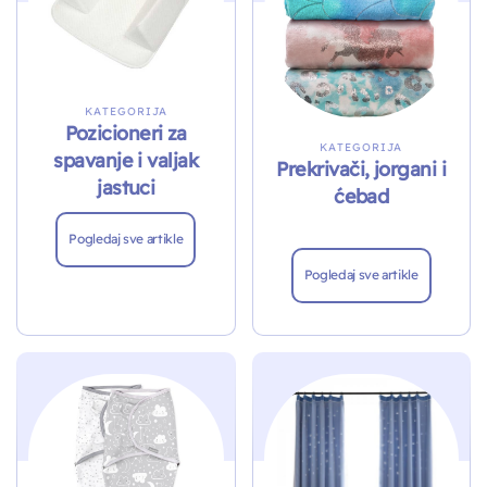
KATEGORIJA
Pozicioneri za
KATEGORIJA
spavanje i valjak
Prekrivači, jorgani i
jastuci
ćebad
Pogledaj sve artikle
Pogledaj sve artikle