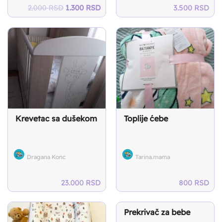
Original
Current
2.000
RSD
1.300
RSD
3.500
RSD
price
price
was:
is:
2.000 RSD.
1.300 RSD.
Krevetac sa dušekom
Toplije ćebe
Dragana Konc
Tarina.mama
23.000
RSD
800
RSD
Prekrivač za bebe