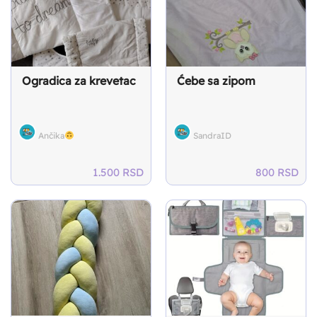
Ogradica za krevetac
Ćebe sa zipom
Ančika
SandraID
1.500
RSD
800
RSD