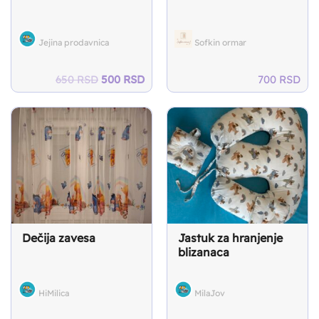
Jejina prodavnica
Sofkin ormar
Original
Current
650
RSD
500
RSD
700
RSD
price
price
was:
is:
650 RSD.
500 RSD.
Dečija zavesa
Jastuk za hranjenje
blizanaca
HiMilica
MilaJov