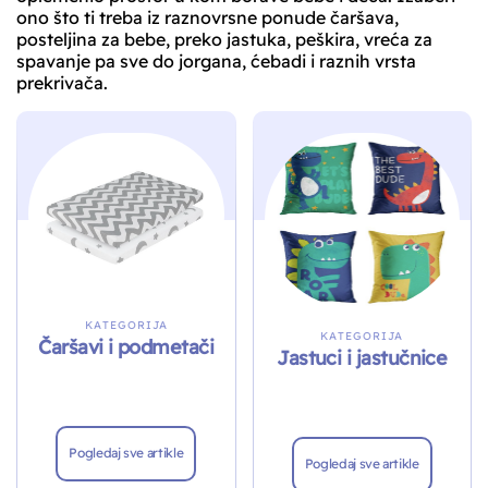
ono što ti treba iz raznovrsne ponude čaršava,
posteljina za bebe, preko jastuka, peškira, vreća za
spavanje pa sve do jorgana, ćebadi i raznih vrsta
prekrivača.
KATEGORIJA
KATEGORIJA
Čaršavi i podmetači
Jastuci i jastučnice
Pogledaj sve artikle
Pogledaj sve artikle