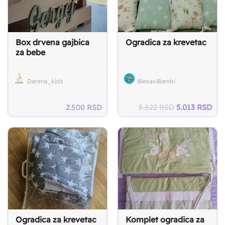
Box drvena gajbica
Ogradica za krevetac
za bebe
Darena_kids
BlesaviBambi
Original
Cur
2.500
RSD
5.522
RSD
5.013
RSD
price
pri
was:
is:
5.522 RSD.
5.0
Ogradica za krevetac
Komplet ogradica za