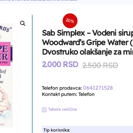
20%
Sab Simplex – Vodeni sirup
Woodward’s Gripe Water (
Dvostruko olakšanje za mi
2.000
RSD
Ori
Cur
2.500
RSD
pri
pri
was
is:
0641271528
Telefon prodavca:
2.5
2.0
Kontakt putem: Telefon
Tabela veličina
Tip korisnika: