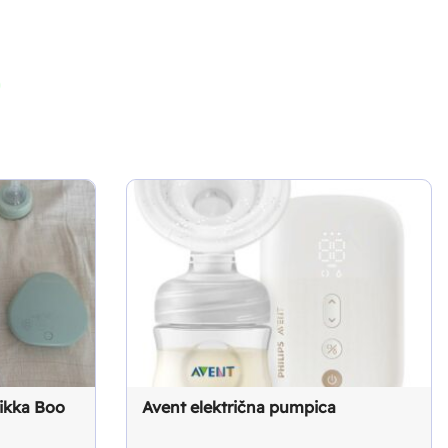
ikka Boo
Avent električna pumpica