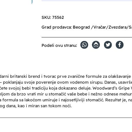
SKU:
75562
Grad prodavca:
Beograd /Vračar/Zvezdara/S
Podeli ovu stranu:
darni britanski brend i tvorac prve zvanične formule za olakšavanje
icu – poklanjaju svoje poverenje ovom vodenom sirupu. Danas, usavr
ićete svojoj bebi tradiciju koja dokazano deluje. Woodward’s Gripe 
a željom da brzo vrati mir u stomačić vaše bebe i nežno odnese mehu
a formula sa lakoćom umiruje i najosetljiviji stomačić. Rezultat je,
og dana, kao i miran san tokom noći.