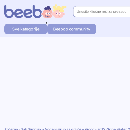
Sve kategorije
Beeboo community
Početna
»
Sab Simplex – Vodeni sirup za grčiće – Woodward’s Gripe Water (1