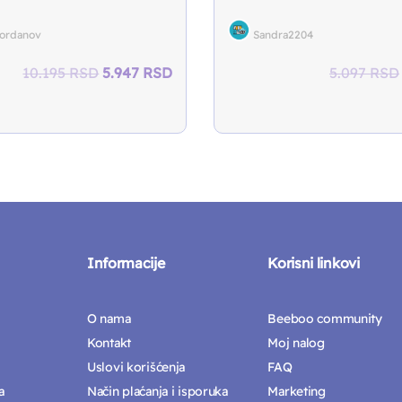
Jordanov
Sandra2204
Original
Current
10.195
RSD
5.947
RSD
5.097
RSD
price
price
was:
is:
10.195 RSD.
5.947 RSD.
Informacije
Korisni linkovi
O nama
Beeboo community
Kontakt
Moj nalog
Uslovi korišćenja
FAQ
a
Način plaćanja i isporuka
Marketing