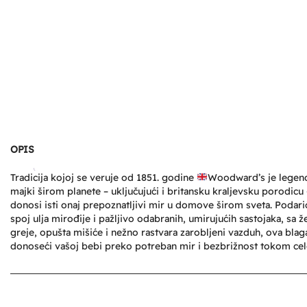
OPIS
Tradicija kojoj se veruje od 1851. godine
​ Woodward’s je legen
majki širom planete – uključujući i britansku kraljevsku porod
donosi isti onaj prepoznatljivi mir u domove širom sveta. Podar
spoj ulja mirođije i pažljivo odabranih, umirujućih sastojaka, s
greje, opušta mišiće i nežno rastvara zarobljeni vazduh, ova blag
donoseći vašoj bebi preko potreban mir i bezbrižnost tokom cel