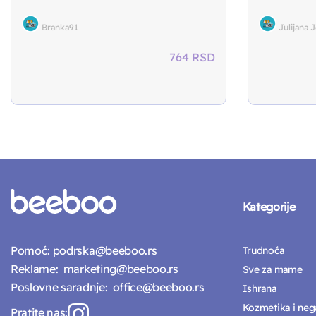
Branka91
Julijana 
764
RSD
Kategorije
Pomoć:
podrska@beeboo.rs
Trudnoća
Reklame:
marketing@beeboo.rs
Sve za mame
Poslovne saradnje:
office@beeboo.rs
Ishrana
Kozmetika i neg
Pratite nas: