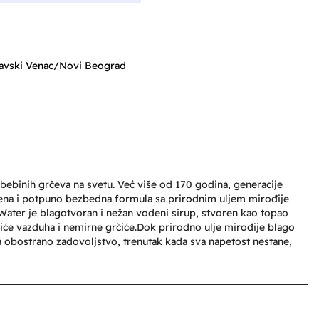
avski Venac/Novi Beograd
 bebinih grčeva na svetu. Već više od 170 godina, generacije
šena i potpuno bezbedna formula sa prirodnim uljem mirođije
Water je blagotvoran i nežan vodeni sirup, stvoren kao topao
riće vazduha i nemirne grčiće.​Dok prirodno ulje mirođije blago
 na obostrano zadovoljstvo, trenutak kada sva napetost nestane,