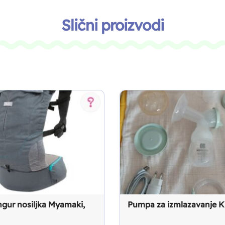
Slični proizvodi
gur nosiljka Myamaki,
Pumpa za izmlazavanje K