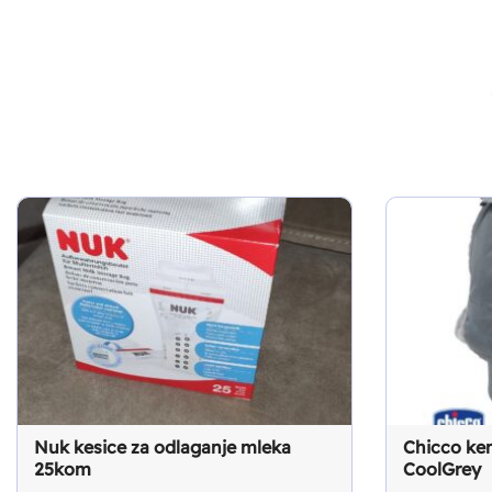
Nuk kesice za odlaganje mleka
Chicco ken
25kom
CoolGrey