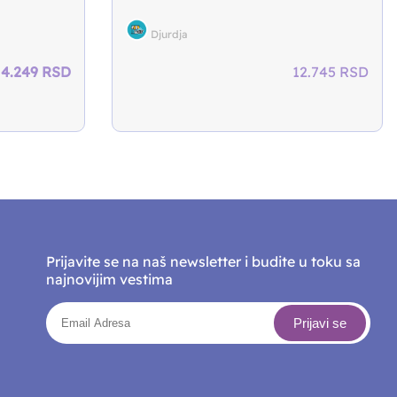
Djurdja
Original
Current
4.249
RSD
12.745
RSD
price
price
was:
is:
5.097 RSD.
4.249 RSD.
Prijavite se na naš newsletter i budite u toku sa
najnovijim vestima