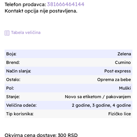
was:
is:
381666464144
Telefon prodavca:
1.784 RSD.
1.615 RSD.
Kontakt opcija nije postavljena.
Tabela veličina
Boja:
Zelena
Brend:
Cumino
Način slanja:
Post express
Ostalo:
Oprema za bebe
Pol:
Muški
Stanje:
Novo sa etiketom / pakovanjem
Veličina odeće:
2 godine, 3 godine, 4 godine
Tip korisnika:
Fizičko lice
Okvirna cena dostave: 300 RSD