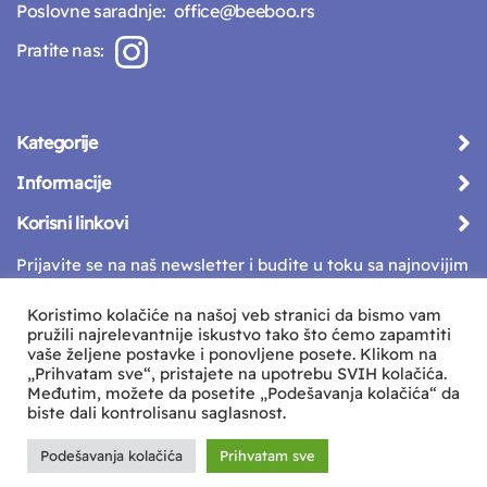
Poslovne saradnje:
office@beeboo.rs
Pratite nas:
Kategorije
Informacije
Korisni linkovi
Prijavite se na naš newsletter i budite u toku sa najnovijim
vestima
Koristimo kolačiće na našoj veb stranici da bismo vam
pružili najrelevantnije iskustvo tako što ćemo zapamtiti
vaše željene postavke i ponovljene posete. Klikom na
„Prihvatam sve“, pristajete na upotrebu SVIH kolačića.
Međutim, možete da posetite „Podešavanja kolačića“ da
biste dali kontrolisanu saglasnost.
Podešavanja kolačića
Prihvatam sve
Sva prava zadržava © Beeboo d.o.o.