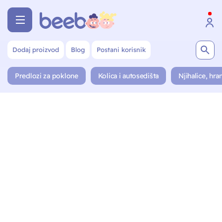
Dodaj proizvod
Blog
Postani korisnik
Predlozi za poklone
Kolica i autosedišta
Njihalice, hran