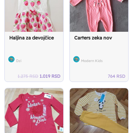
Haljina za devojčice
Carters zeka nov
Dzi
Modern Kids
Original
Current
1.275
RSD
1.019
RSD
764
RSD
price
price
was:
is:
1.275 RSD.
1.019 RSD.