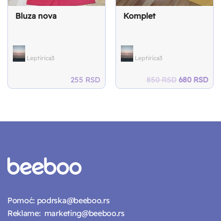
Bluza nova
Komplet
Leptirica3
Leptirica3
Original
Cur
255
RSD
850
RSD
680
RSD
price
pri
was:
is:
850 RSD.
680
Pomoć:
podrska@beeboo.rs
Reklame:
marketing@beeboo.rs