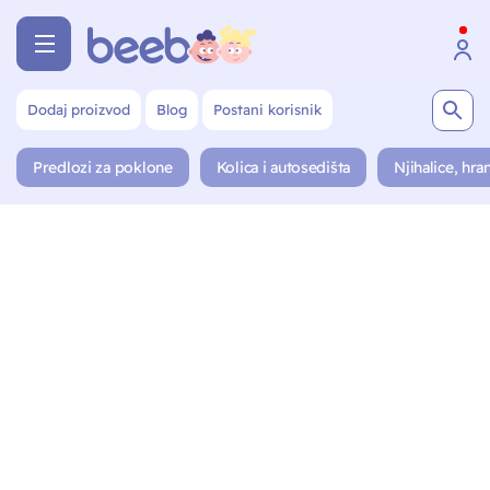
Dodaj proizvod
Blog
Postani korisnik
Predlozi za poklone
Kolica i autosedišta
Njihalice, hran