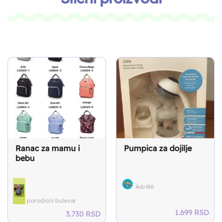
Ranac za mamu i
Pumpica za dojilje
bebu
Adri86
porodicni bulevar
1.699
RSD
3.730
RSD