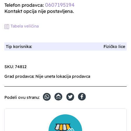
0607195194
Telefon prodavca:
Kontakt opcija nije postavljena.
Tabela veličina
Tip korisnika:
Fizičko lice
SKU:
74812
Grad prodavca:
Nije uneta lokacija prodavca
Podeli ovu stranu: