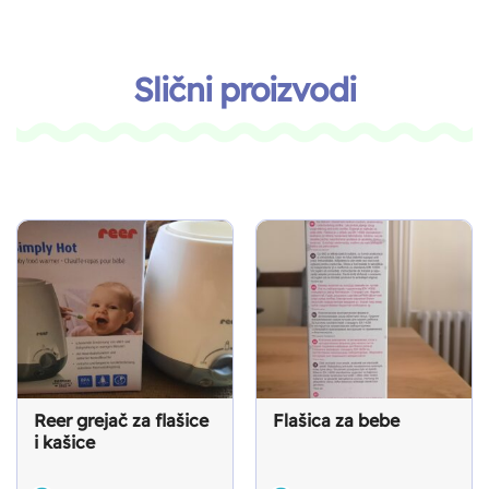
Slični proizvodi
Reer grejač za flašice
Flašica za bebe
i kašice