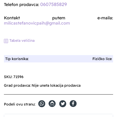
0607585829
Telefon prodavca:
Kontakt putem e-maila:
milicastefanovicpaih@gmail.com
Tabela veličina
Tip korisnika:
Fizičko lice
SKU:
71596
Grad prodavca:
Nije uneta lokacija prodavca
Podeli ovu stranu: