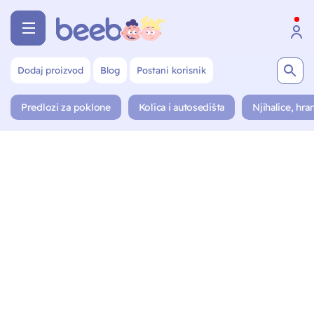
Dodaj proizvod
Blog
Postani korisnik
Predlozi za poklone
Kolica i autosedišta
Njihalice, hran