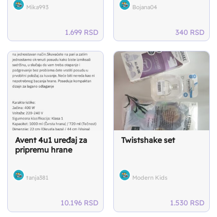
Mika993
Bojana04
1.699
RSD
340
RSD
Avent 4u1 uređaj za
Twistshake set
pripremu hrane
tanja381
Modern Kids
10.196
RSD
1.530
RSD