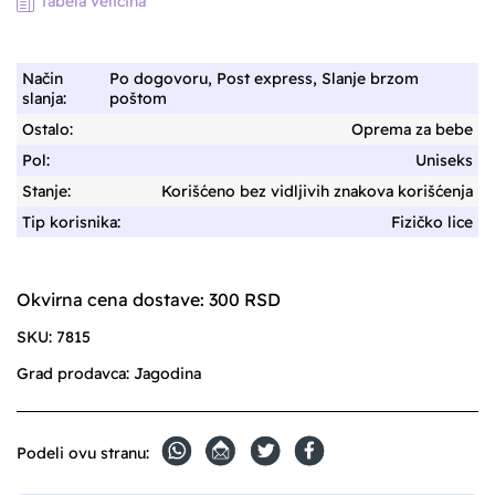
Tabela veličina
Način
Po dogovoru, Post express, Slanje brzom
slanja:
poštom
Ostalo:
Oprema za bebe
Pol:
Uniseks
Stanje:
Korišćeno bez vidljivih znakova korišćenja
Tip korisnika:
Fizičko lice
Okvirna cena dostave: 300 RSD
SKU:
7815
Grad prodavca:
Jagodina
Podeli ovu stranu: