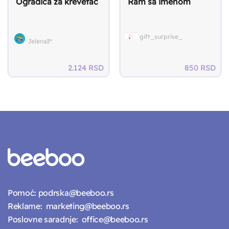
Ogradica za krevetac
Ram sa imenom
gift_surprise_
Jelena3*
2.124
RSD
850
RSD
Pomoć:
podrska@beeboo.rs
Reklame:
marketing@beeboo.rs
Poslovne saradnje:
office@beeboo.rs