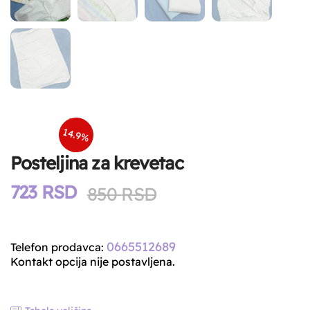
14.9%
Posteljina za krevetac
723
RSD
Original
Current
850
RSD
price
price
was:
is:
0665512689
Telefon prodavca:
850 RSD.
723 RSD.
Kontakt opcija nije postavljena.