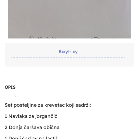
Bixytrixy
OPIS
Set posteljine za krevetac koji sadrži:
1 Navlaka za jorgančić
2 Donja čaršava obična
1 Donji čaršav na lastiš