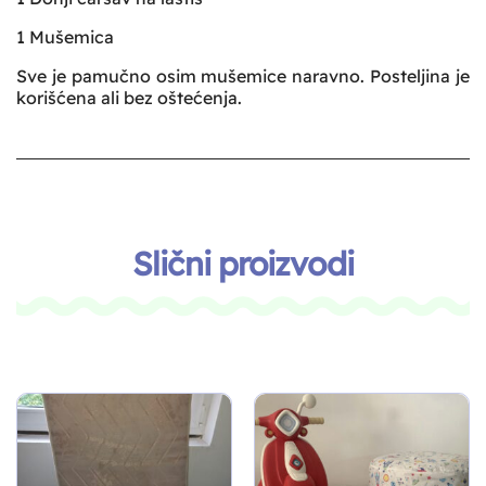
1 Mušemica
Sve je pamučno osim mušemice naravno. Posteljina je
korišćena ali bez oštećenja.
Slični proizvodi