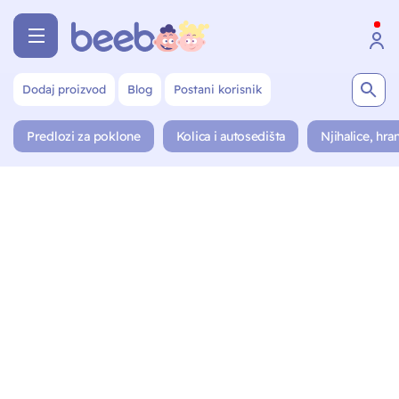
Dodaj proizvod
Blog
Postani korisnik
Predlozi za poklone
Kolica i autosedišta
Njihalice, hran