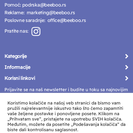
Pomoć:
podrska@beeboo.rs
Reklame:
marketing@beeboo.rs
Poslovne saradnje:
office@beeboo.rs
Pratite nas:
Kategorije
Informacije
Korisni linkovi
Prijavite se na naš newsletter i budite u toku sa najnovijim
vestima
Koristimo kolačiće na našoj veb stranici da bismo vam
pružili najrelevantnije iskustvo tako što ćemo zapamtiti
vaše željene postavke i ponovljene posete. Klikom na
„Prihvatam sve“, pristajete na upotrebu SVIH kolačića.
Međutim, možete da posetite „Podešavanja kolačića“ da
biste dali kontrolisanu saglasnost.