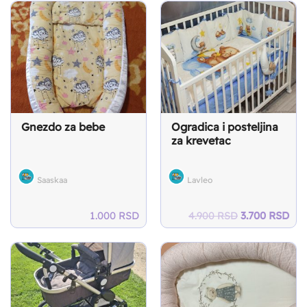
Gnezdo za bebe
Ogradica i posteljina
za krevetac
Saaskaa
Lavleo
Original
Cur
1.000
RSD
4.900
RSD
3.700
RSD
price
pri
was:
is:
4.900 RSD.
3.7