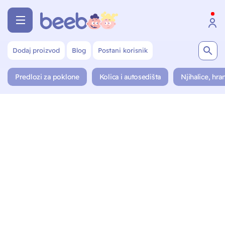
Dodaj proizvod
Blog
Postani korisnik
Predlozi za poklone
Kolica i autosedišta
Njihalice, hran