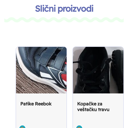
Slični proizvodi
Patike Reebok
Kopačke za
veštačku travu