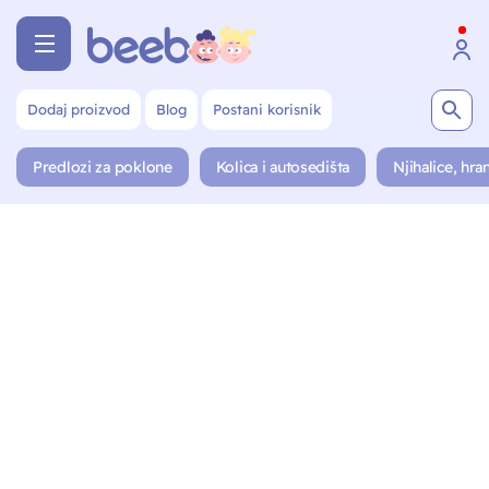
Dodaj proizvod
Blog
Postani korisnik
Predlozi za poklone
Kolica i autosedišta
Njihalice, hran