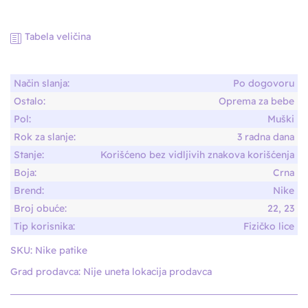
Tabela veličina
Način slanja:
Po dogovoru
Ostalo:
Oprema za bebe
Pol:
Muški
Rok za slanje:
3 radna dana
Stanje:
Korišćeno bez vidljivih znakova korišćenja
Boja:
Crna
Brend:
Nike
Broj obuće:
22, 23
Tip korisnika:
Fizičko lice
SKU:
Nike patike
Grad prodavca:
Nije uneta lokacija prodavca