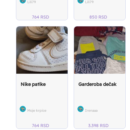
Lili79
Lili79
764
RSD
850
RSD
Nike patike
Garderoba dečak
Moje krpice
Irenaaa
764
RSD
3.398
RSD