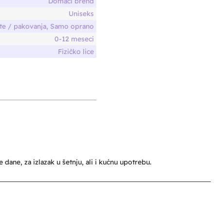
Domaći brend
Uniseks
te / pakovanja, Samo oprano
0-12 meseci
Fizičko lice
ane, za izlazak u šetnju, ali i kućnu upotrebu.