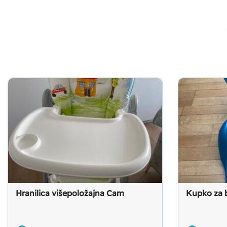
Hranilica višepoložajna Cam
Kupko za 