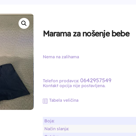
Marama za nošenje bebe
Nema na zalihama
0642957549
Telefon prodavca:
Kontakt opcija nije postavljena.
Tabela veličina
Boja:
Način slanja: