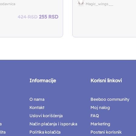
Magic_wings__
rodavnica
Original
Current
424
RSD
255
RSD
price
price
was:
is:
424 RSD.
255 RSD.
Informacije
Korisni linkovi
O nama
Beeboo community
Kontakt
Moj nalog
Uslovi korišćenja
FAQ
a
Način plaćanja i isporuka
Marketing
šta
Politika kolačića
Postani korisnik