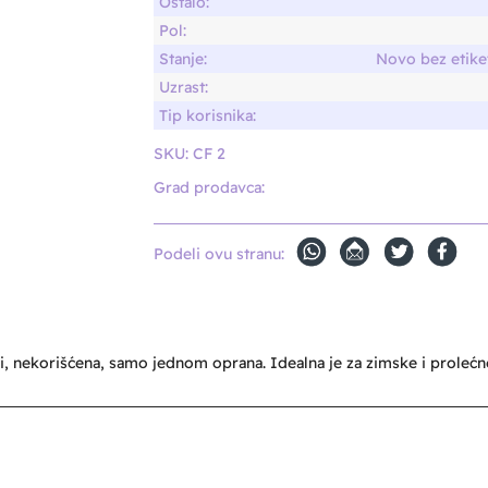
Ostalo:
Pol:
Stanje:
Novo bez etike
Uzrast:
Tip korisnika:
SKU:
CF 2
Grad prodavca:
Podeli ovu stranu:
 nekorišćena, samo jednom oprana. Idealna je za zimske i prolećne d