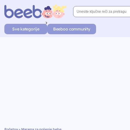
Sve kategorije
Beeboo community
Početna
»
Marama za nošenje bebe