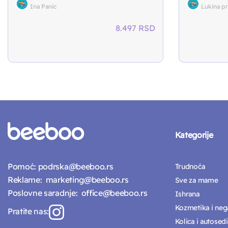
Ina Panic
Lukina p
8.497
RSD
Kategorije
Pomoć:
podrska@beeboo.rs
Trudnoća
Reklame:
marketing@beeboo.rs
Sve za mame
Poslovne saradnje:
office@beeboo.rs
Ishrana
Kozmetika i neg
Pratite nas:
Kolica i autosedi