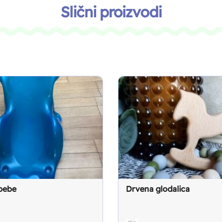
Slični proizvodi
bebe
Drvena glodalica