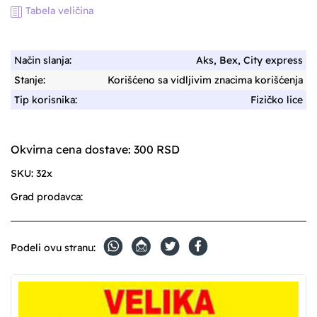
Tabela veličina
Način slanja:
Aks, Bex, City express
Stanje:
Korišćeno sa vidljivim znacima korišćenja
Tip korisnika:
Fizičko lice
Okvirna cena dostave: 300 RSD
SKU:
32x
Grad prodavca:
Podeli ovu stranu: