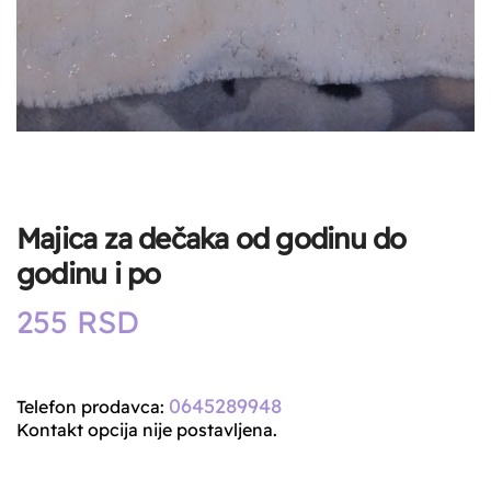
Majica za dečaka od godinu do
godinu i po
255
RSD
0645289948
Telefon prodavca:
Kontakt opcija nije postavljena.