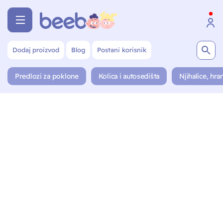
Dodaj proizvod
Blog
Postani korisnik
Predlozi za poklone
Kolica i autosedišta
Njihalice, hran