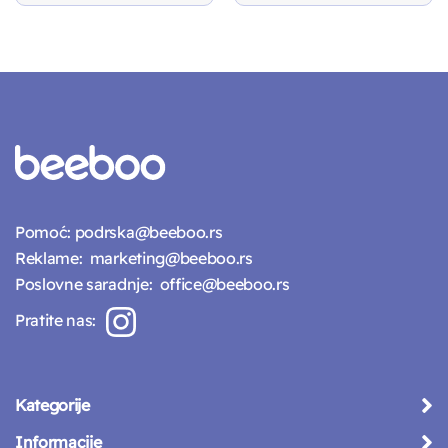
price
pri
was:
is:
383 RSD.
298
Pomoć:
podrska@beeboo.rs
Reklame:
marketing@beeboo.rs
Poslovne saradnje:
office@beeboo.rs
Pratite nas:
Kategorije
Informacije