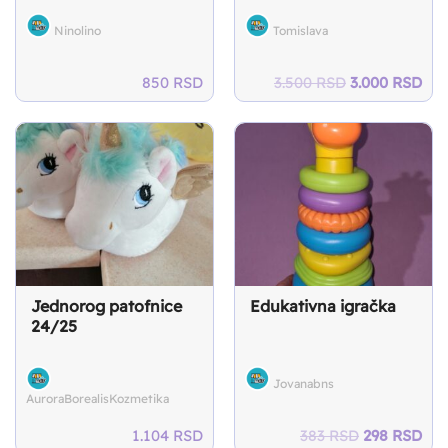
Ninolino
Tomislava
Original
Cur
850
RSD
3.500
RSD
3.000
RSD
price
pri
was:
is:
3.500 RSD.
3.0
Jednorog patofnice
Edukativna igračka
24/25
Jovanabns
AuroraBorealisKozmetika
Original
Cur
1.104
RSD
383
RSD
298
RSD