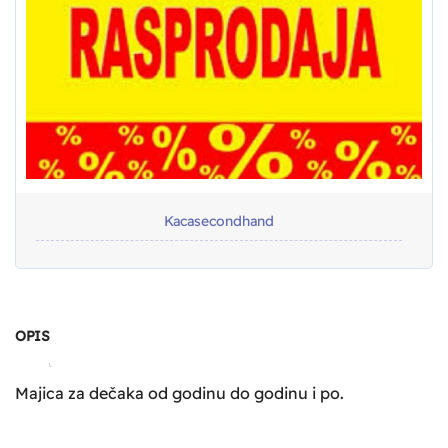
Kacasecondhand
OPIS
Majica za dečaka od godinu do godinu i po.