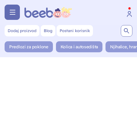
Dodaj proizvod
Blog
Postani korisnik
Predlozi za poklone
Kolica i autosedišta
Njihalice, hran