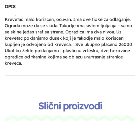
OPIS
Krevetac malo koriscen, ocuvan. Ima dve fioke za odlaganje.
Ograda moze da se skida. Takodje ima sistem ljuljanja – samo
se skine jedan sraf sa strane. Ogradica ima dva nivoa. Uz
krevetac poklanjamo dusek koji je takodje malo koriscen
kupljen je odvojeno od kreveca. Sve ukupno placeno 26000
Ukoliko želite poklanjamo i plasticnu vrtesku, dve futrovane
ogradice od tkanine kojima se oblazu unutrasnje stranice
kreveca.
Slični proizvodi