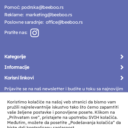
Pomoć:
podrska@beeboo.rs
Reklame:
marketing@beeboo.rs
Poslovne saradnje:
office@beeboo.rs
Pratite nas:
Kategorije
Informacije
Korisni linkovi
Prijavite se na naš newsletter i budite u toku sa najnovijim
vestima
Koristimo kolačiće na našoj veb stranici da bismo vam
pružili najrelevantnije iskustvo tako što ćemo zapamtiti
vaše željene postavke i ponovljene posete. Klikom na
„Prihvatam sve“, pristajete na upotrebu SVIH kolačića.
Međutim, možete da posetite „Podešavanja kolačića“ da
biste dali kontrolisanu saglasnost.