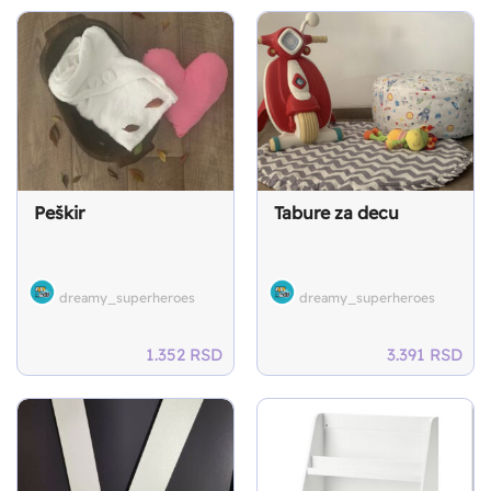
Peškir
Tabure za decu
dreamy_superheroes
dreamy_superheroes
1.352
RSD
3.391
RSD