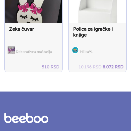
Zeka čuvar
Polica za igračke i
knjige
Milica91
Dekorativna maštarija
Original
Cur
510
RSD
10.196
RSD
8.072
RSD
price
pri
was:
is:
10.196 RSD.
8.0