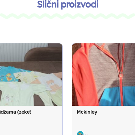
Slični proizvodi
idžama (zeke)
Mckinley