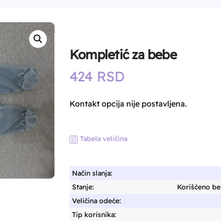
Kompletić za bebe
424
RSD
Kontakt opcija nije postavljena.
Tabela veličina
Način slanja:
Stanje:
Korišćeno bez
Veličina odeće:
Tip korisnika: