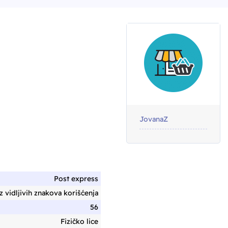
JovanaZ
Post express
 vidljivih znakova korišćenja
56
Fizičko lice