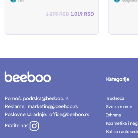
Dzi
nadjolina
Original
Current
1.275
RSD
1.019
RSD
price
price
was:
is:
1.275 RSD.
1.019 RSD.
Kategorije
Pomoć:
podrska@beeboo.rs
Trudnoća
Reklame:
marketing@beeboo.rs
Sve za mame
Poslovne saradnje:
office@beeboo.rs
Ishrana
Kozmetika i neg
Pratite nas:
Kolica i autosedi