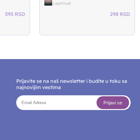
Leptirica3
595
RSD
298
RSD
Prijavite se na naš newsletter i budite u toku sa
najnovijim vestima