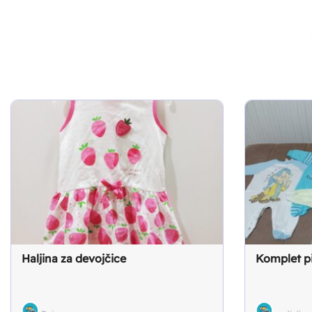
Haljina za devojčice
Komplet p