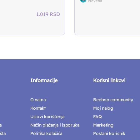
Nevena
1.019
RSD
Informacije
Korisni linkovi
O nama
Beeboo community
Kontakt
Moj nalog
Uslovi korišćenja
FAQ
a
Način plaćanja i isporuka
Marketing
šta
Politika kolačića
Postani korisnik