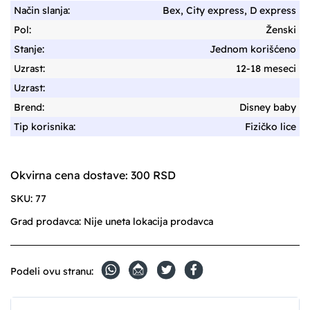
Način slanja:
Bex, City express, D express
Pol:
Ženski
Stanje:
Jednom korišćeno
Uzrast:
12-18 meseci
Uzrast:
Brend:
Disney baby
Tip korisnika:
Fizičko lice
Okvirna cena dostave: 300 RSD
SKU:
77
Grad prodavca:
Nije uneta lokacija prodavca
Podeli ovu stranu: