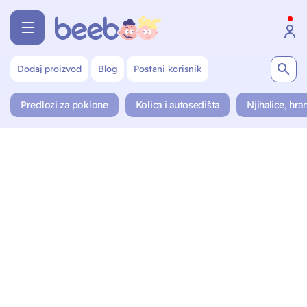
Dodaj proizvod
Blog
Postani korisnik
Predlozi za poklone
Kolica i autosedišta
Njihalice, hran