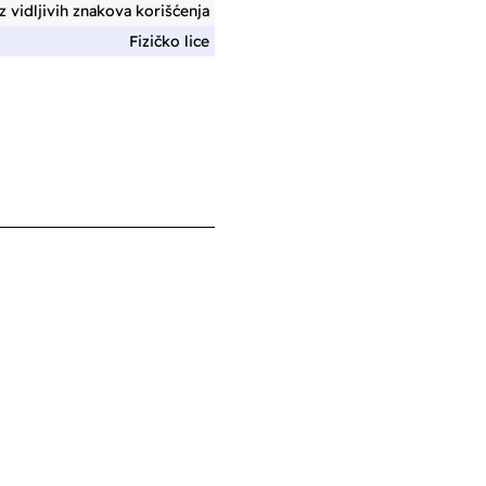
 vidljivih znakova korišćenja
Fizičko lice