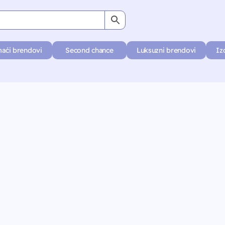
aći brendovi
Second chance
Luksuzni brendovi
Iz