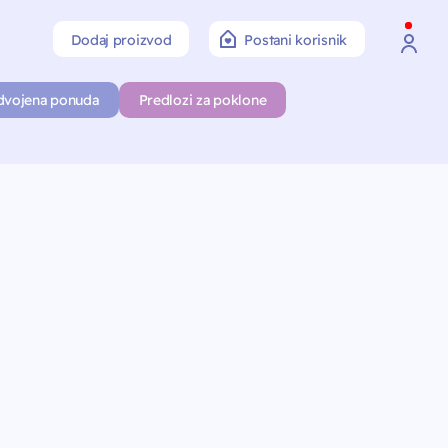
Dodaj proizvod
Postani korisnik
dvojena ponuda
Predlozi za poklone