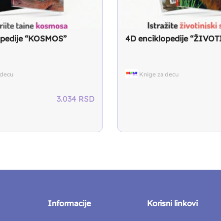
opedije “KOSMOS”
4D enciklopedije “ŽIVO
 decu
Knige za decu
3.034
RSD
Informacije
Korisni linkovi