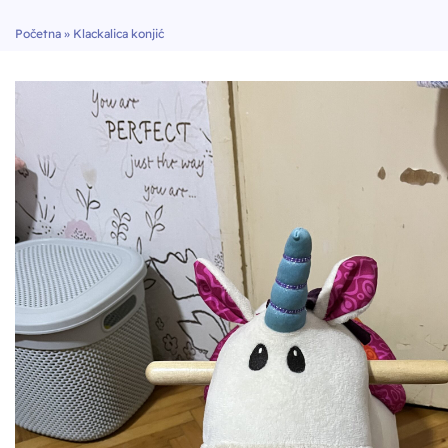
Početna
»
Klackalica konjić