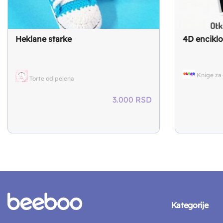
Heklane starke
4D encikl
Knige za
Torte od pelena
3.000
RSD
Kategorije