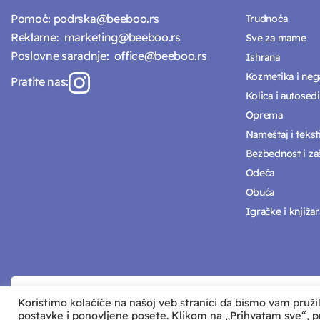
Pomoć:
podrska@beeboo.rs
Trudnoća
Reklame:
marketing@beeboo.rs
Sve za mame
Poslovne saradnje:
office@beeboo.rs
Ishrana
Kozmetika i neg
Pratite nas:
Kolica i autosedi
Oprema
Nameštaj i tekst
Bezbednost i zaš
Odeća
Obuća
Igračke i knjižar
Koristimo kolačiće na našoj veb stranici da bismo vam pružil
postavke i ponovljene posete. Klikom na „Prihvatam sve“, p
Sva prava zadržava © Beeboo d.o.o.