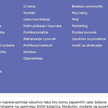
O nama
Beeboo community
Kontakt
Moj nalog
Uslovi korišćenja
FAQ
a
Način plaćanja i isporuka
Marketing
šta
Politika kolačića
Postani korisnik
Reklamacije i povrati
Uputstvo za prodavce
il za bebe
Politika privatnosti
Vodič za ulistavanje
tita
Dostava
Obaveštenja
a
i najrelevantnije iskustvo tako što ćemo zapamtiti vaše željene
ristajete na upotrebu SVIH kolačića. Međutim, možete da poset