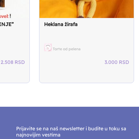
TINJE”
Heklana žirafa
Torte od pelena
2.508
RSD
3.000
RSD
Prijavite se na naš newsletter i budite u toku sa
najnovijim vestima