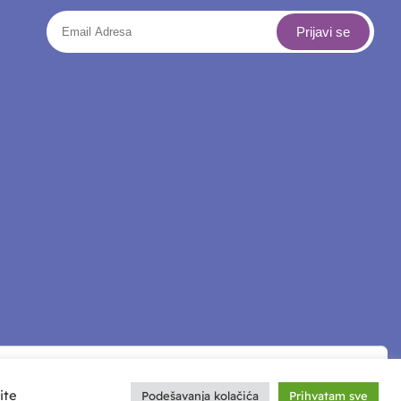
ite
Podešavanja kolačića
Prihvatam sve