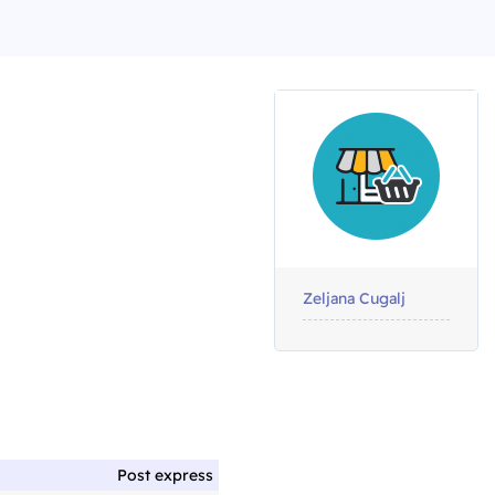
inal
rent
e
e
Zeljana Cugalj
8 RSD.
7 RSD.
Post express