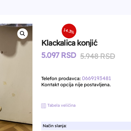
14.3%
Klackalica konjić
5.097
RSD
Orig
Cur
5.948
RSD
pric
pric
was:
is:
0669193481
Telefon prodavca:
5.94
5.09
Kontakt opcija nije postavljena.
Tabela veličina
Način slanja: