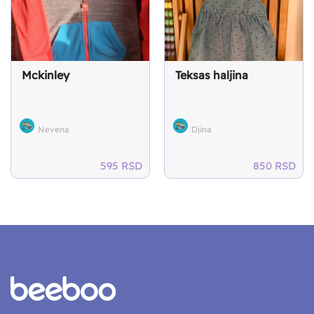
Mckinley
Teksas haljina
Nevena
Djina
595
RSD
850
RSD