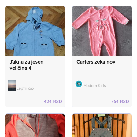
Jakna za jesen
Carters zeka nov
veličina 4
Modern Kids
Leptirica3
424
RSD
764
RSD