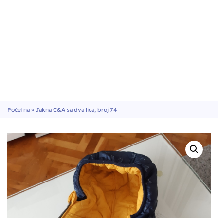
Početna
»
Jakna C&A sa dva lica, broj 74