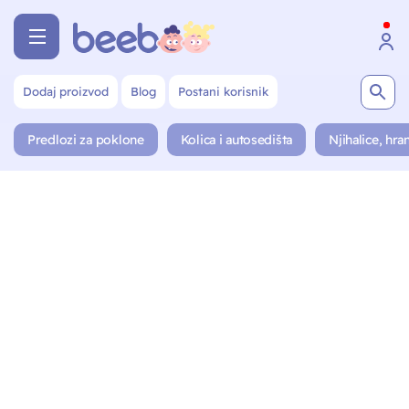
Dodaj proizvod
Blog
Postani korisnik
Predlozi za poklone
Kolica i autosedišta
Njihalice, hran