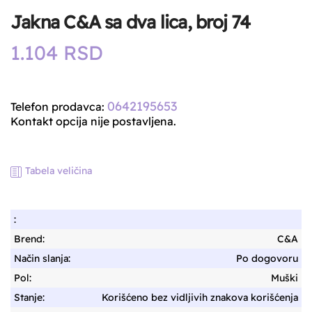
Jakna C&A sa dva lica, broj 74
1.104
RSD
0642195653
Telefon prodavca:
Kontakt opcija nije postavljena.
Tabela veličina
:
Brend:
C&A
Način slanja:
Po dogovoru
Pol:
Muški
Stanje:
Korišćeno bez vidljivih znakova korišćenja