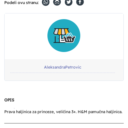
Podeli ovu stranu:
AleksandraPetrovic
OPIS
Prava haljinica za princeze, veličina 3+. H&M pamučna haljinica.