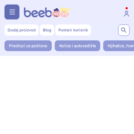
Dodaj proizvod
Blog
Postani korisnik
Predlozi za poklone
Kolica i autosedišta
Njihalice, hran