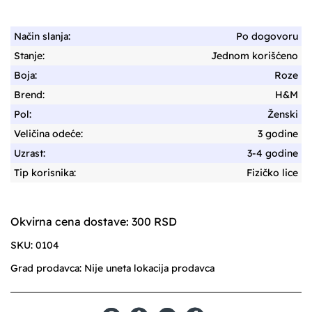
Način slanja:
Po dogovoru
Stanje:
Jednom korišćeno
Boja:
Roze
Brend:
H&M
Pol:
Ženski
Veličina odeće:
3 godine
Uzrast:
3-4 godine
Tip korisnika:
Fizičko lice
Okvirna cena dostave: 300 RSD
SKU:
0104
Grad prodavca:
Nije uneta lokacija prodavca