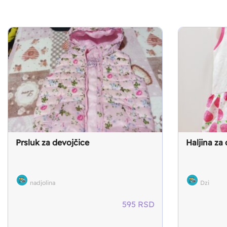
Prsluk za devojčice
Haljina za
nadjolina
Dzi
595
RSD