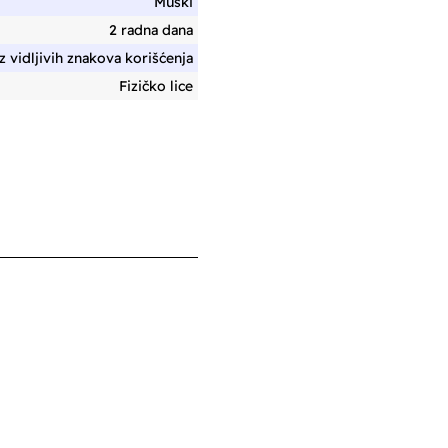
Muški
2 radna dana
 vidljivih znakova korišćenja
Fizičko lice