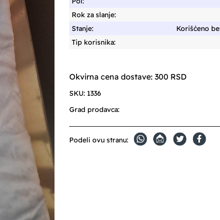
Pol:
Rok za slanje:
Stanje:
Korišćeno bez
Tip korisnika:
Okvirna cena dostave: 300 RSD
SKU:
1336
Grad prodavca:
Podeli ovu stranu: