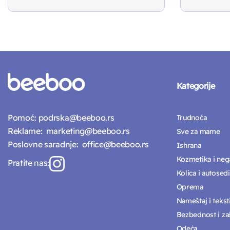
Kategorije
Pomoć:
podrska@beeboo.rs
Trudnoća
Reklame:
marketing@beeboo.rs
Sve za mame
Poslovne saradnje:
office@beeboo.rs
Ishrana
Kozmetika i neg
Pratite nas:
Kolica i autosedi
Oprema
Nameštaj i tekst
Bezbednost i zaš
Odeća