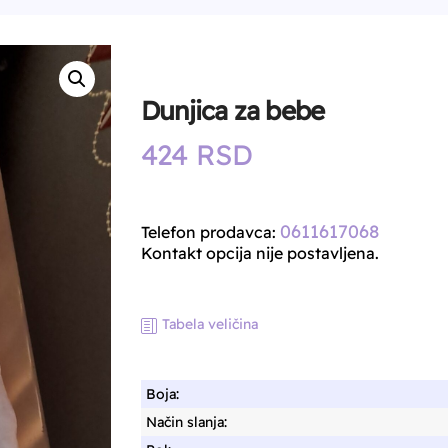
Dunjica za bebe
424
RSD
0611617068
Telefon prodavca:
Kontakt opcija nije postavljena.
Tabela veličina
Boja:
Način slanja: