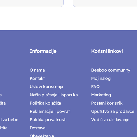
1.275 RSD.
1.019 RSD.
Informacije
Korisni linkovi
O nama
Beeboo community
Kontakt
Moj nalog
Uslovi korišćenja
FAQ
a
Način plaćanja i isporuka
Marketing
šta
Politika kolačića
Postani korisnik
Reklamacije i povrati
Uputstvo za prodavce
il za bebe
Politika privatnosti
Vodič za ulistavanje
tita
Dostava
Obaveštenja