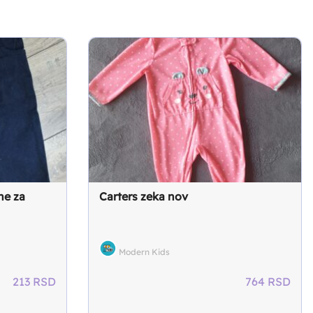
ne za
Carters zeka nov
Modern Kids
213
RSD
764
RSD