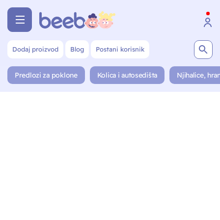
Dodaj proizvod
Blog
Postani korisnik
Predlozi za poklone
Kolica i autosedišta
Njihalice, hran