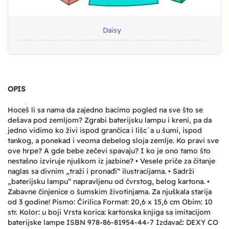
Daisy
OPIS
Hoceš li sa nama da zajedno bacimo pogled na sve što se
dešava pod zemljom? Zgrabi baterijsku lampu i kreni, pa da
jedno vidimo ko živi ispod grančica i lišc´a u šumi, ispod
tankog, a ponekad i veoma debelog sloja zemlje. Ko pravi sve
ove hrpe? A gde bebe zečevi spavaju? I ko je ono tamo što
nestašno izviruje njuškom iz jazbine? • Vesele priče za čitanje
naglas sa divnim „traži i pronađi“ ilustracijama. • Sadrži
„baterijsku lampu“ napravljenu od čvrstog, belog kartona. •
Zabavne činjenice o šumskim životinjama. Za njuškala starija
od 3 godine! Pismo: Ćirilica Format: 20,6 x 15,6 cm Obim: 10
str. Kolor: u boji Vrsta korica: kartonska knjiga sa imitacijom
baterijske lampe ISBN 978-86-81954-44-7 Izdavač: DEXY CO