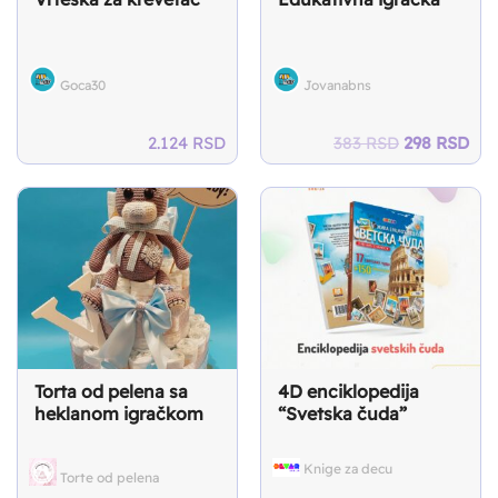
Goca30
Jovanabns
Original
Cur
2.124
RSD
383
RSD
298
RSD
price
pri
was:
is:
383 RSD.
298
Torta od pelena sa
4D enciklopedija
heklanom igračkom
“Svetska čuda”
Knige za decu
Torte od pelena