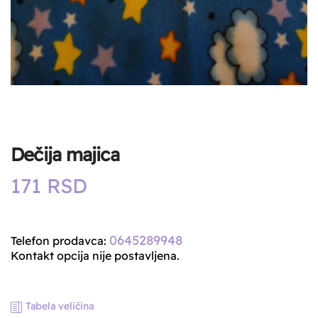
Dečija majica
171
RSD
0645289948
Telefon prodavca:
Kontakt opcija nije postavljena.
Tabela veličina