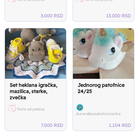
3.000
RSD
13.000
RSD
Set heklana igračka,
Jednorog patofnice
mazilica, starke,
24/25
zvečka
Torte od pelena
AuroraBorealisKozmetika
7.000
RSD
1.104
RSD