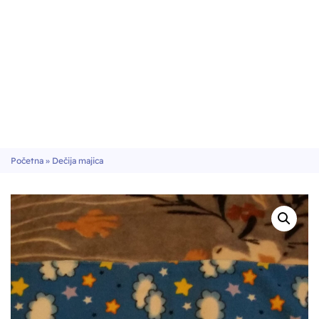
Početna
»
Dečija majica