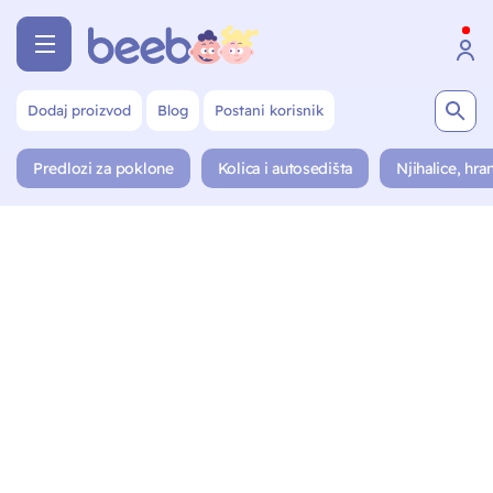
Dodaj proizvod
Blog
Postani korisnik
Predlozi za poklone
Kolica i autosedišta
Njihalice, hran