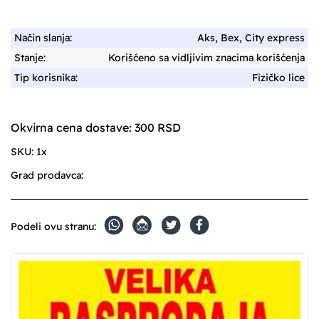
Način slanja:
Aks, Bex, City express
Stanje:
Korišćeno sa vidljivim znacima korišćenja
Tip korisnika:
Fizičko lice
Okvirna cena dostave: 300 RSD
SKU:
1x
Grad prodavca:
Podeli ovu stranu: