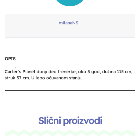
milanaNS
OPIS
Carter’s Planet donji deo trenerke, oko 5 god, dužina 115 cm,
struk 57 cm. U lepo očuvanom stanju.
Slični proizvodi