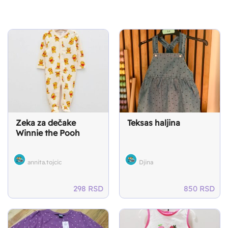
Zeka za dečake
Teksas haljina
Winnie the Pooh
annita.tojcic
Djina
298
RSD
850
RSD