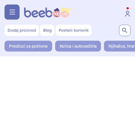
Dodaj proizvod
Blog
Postani korisnik
Predlozi za poklone
Kolica i autosedišta
Njihalice, hran