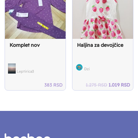
Komplet nov
Haljina za devojčice
Dzi
Leptirica3
Original
Cur
383
RSD
1.275
RSD
1.019
RSD
price
pri
was:
is:
1.275 RSD.
1.0