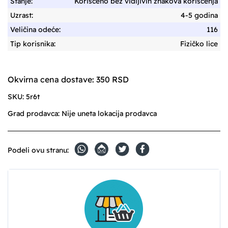
Stanje:
Korišćeno bez vidljivih znakova korišćenja
Uzrast:
4-5 godina
Veličina odeće:
116
Tip korisnika:
Fizičko lice
Okvirna cena dostave: 350 RSD
SKU:
5r6t
Grad prodavca:
Nije uneta lokacija prodavca
Podeli ovu stranu: