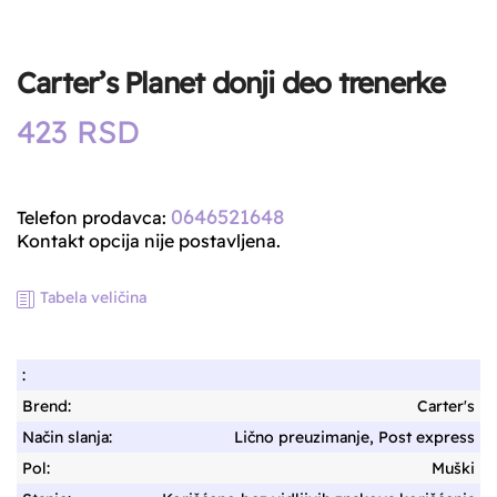
Carter’s Planet donji deo trenerke
423
RSD
0646521648
Telefon prodavca:
Kontakt opcija nije postavljena.
Tabela veličina
:
Brend:
Carter's
Način slanja:
Lično preuzimanje, Post express
Pol:
Muški