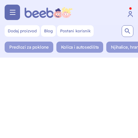
Dodaj proizvod
Blog
Postani korisnik
Predlozi za poklone
Kolica i autosedišta
Njihalice, hran