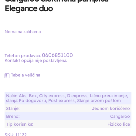
Elegance duo
Nema na zalihama
0606851100
Telefon prodavca:
Kontakt opcija nije postavljena.
Tabela veličina
Način
Aks, Bex, City express, D express, Lično preuzimanje,
slanja:
Po dogovoru, Post express, Slanje brzom poštom
Stanje:
Jednom korišćeno
Brend:
Cangaroo
Tip korisnika:
Fizičko lice
SKU:
11122