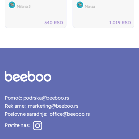
Milana.5
Maraa
340
RSD
1.019
RSD
Pomoć:
podrska@beeboo.rs
Reklame:
marketing@beeboo.rs
Poslovne saradnje:
office@beeboo.rs
Pratite nas: