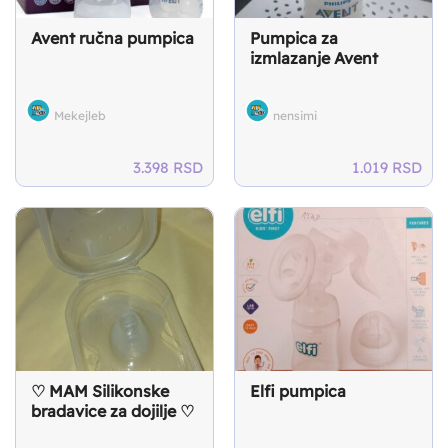
Avent ručna pumpica
Pumpica za
izmlazanje Avent
Mekejleb
nensimi
3.398
RSD
1.019
RSD
♡ MAM Silikonske
Elfi pumpica
bradavice za dojilje ♡