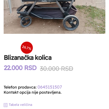
26.7%
Blizanačka kolica
22.000
RSD
Original
Current
30.000
RSD
price
price
was:
is:
0645151507
Telefon prodavca:
30.000 RSD
22.000 RSD
Kontakt opcija nije postavljena.
Tabela veličina