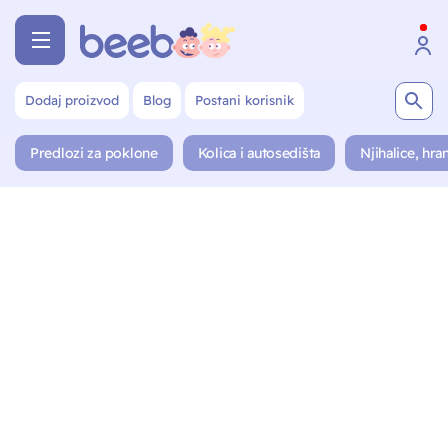
Dodaj proizvod
Blog
Postani korisnik
Predlozi za poklone
Kolica i autosedišta
Njihalice, hran