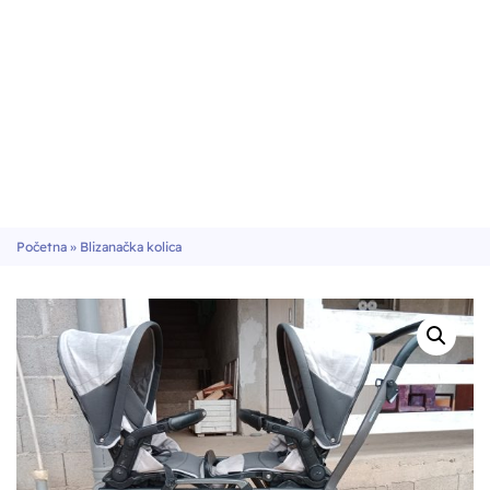
Početna
»
Blizanačka kolica