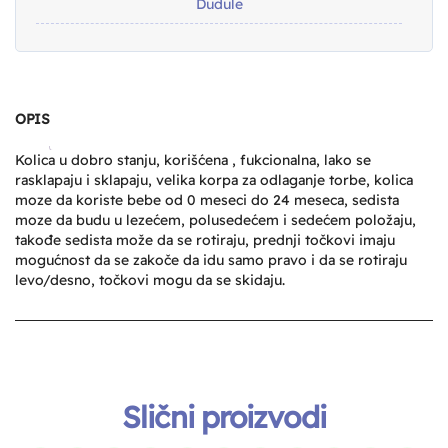
Dudule
OPIS
Kolica u dobro stanju, korišćena , fukcionalna, lako se
rasklapaju i sklapaju, velika korpa za odlaganje torbe, kolica
moze da koriste bebe od 0 meseci do 24 meseca, sedista
moze da budu u lezećem, polusedećem i sedećem položaju,
takođe sedista može da se rotiraju, prednji točkovi imaju
mogućnost da se zakoče da idu samo pravo i da se rotiraju
levo/desno, točkovi mogu da se skidaju.
Slični proizvodi