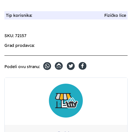
Tip korisnika:
Fizičko lice
SKU:
72157
Grad prodavca:
Podeli ovu stranu: