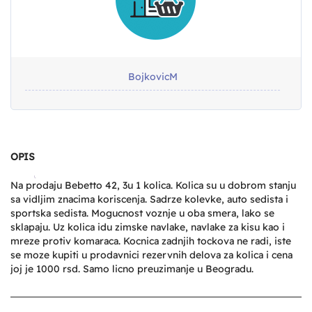
BojkovicM
OPIS
Na prodaju Bebetto 42, 3u 1 kolica. Kolica su u dobrom stanju
sa vidljim znacima koriscenja. Sadrze kolevke, auto sedista i
sportska sedista. Mogucnost voznje u oba smera, lako se
sklapaju. Uz kolica idu zimske navlake, navlake za kisu kao i
mreze protiv komaraca. Kocnica zadnjih tockova ne radi, iste
se moze kupiti u prodavnici rezervnih delova za kolica i cena
joj je 1000 rsd. Samo licno preuzimanje u Beogradu.