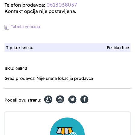
0613038037
Telefon prodavca:
Kontakt opcija nije postavljena.
Tabela veličina
Tip korisnika:
Fizičko lice
SKU:
63843
Grad prodavca:
Nije uneta lokacija prodavca
Podeli ovu stranu: