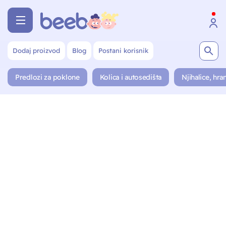
Dodaj proizvod
Blog
Postani korisnik
Predlozi za poklone
Kolica i autosedišta
Njihalice, hran