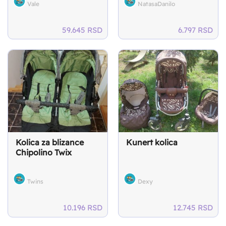
Vale
NatasaDanilo
59.645
RSD
6.797
RSD
Kolica za blizance
Kunert kolica
Chipolino Twix
Twins
Dexy
10.196
RSD
12.745
RSD