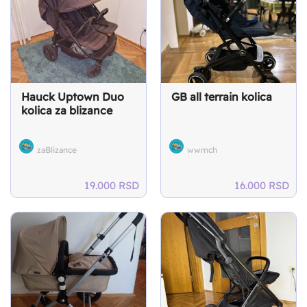
Hauck Uptown Duo
GB all terrain kolica
kolica za blizance
zaBlizance
wwmch
19.000
RSD
16.000
RSD