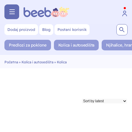
Dodaj proizvod
Blog
Postani korisnik
Predlozi za poklone
Kolica i autosedišta
Njihalice, hran
Početna
»
Kolica i autosedišta
»
Kolica