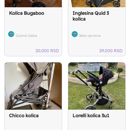
Kolica Bugaboo
Inglesina Quid 3
kolica
Cosmic beba
Bebi oprema
20.000
RSD
29.000
RSD
Chicco kolica
Lorelli kolica 3u1