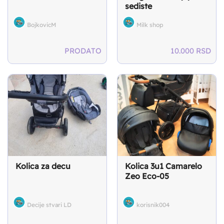
sediste
BojkovicM
Milk shop
PRODATO
10.000
RSD
Kolica za decu
Kolica 3u1 Camarelo
Zeo Eco-05
Decije stvari LD
korisnik004