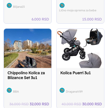
Biljana15
Lično moja oprema za bebe
6.000
RSD
15.000
RSD
Chippolino Kolica za
Kolica Puerri 3u1
Blizance Set 3u1
BBA
DraganaV89
Original
Current
Original
Cur
36.000
RSD
32.000
RSD
40.000
RSD
30.000
RSD