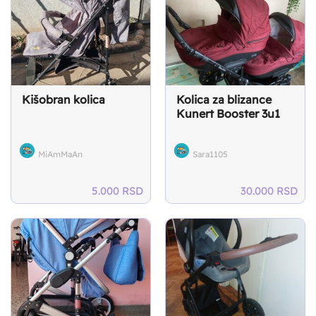
Kišobran kolica
Kolica za blizance
Kunert Booster 3u1
MiAmMaAn
Sara1105
5.000
RSD
30.000
RSD