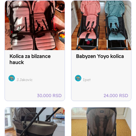
Kolica za blizance
Babyzen Yoyo kolica
hauck
J.Jakovic
Ipet
30.000
RSD
24.000
RSD