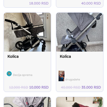
18.000
RSD
40.000
RSD
Kolica
Kolica
Decija oprema
drugodete
Original
Current
Original
Cur
12.000
RSD
10.000
RSD
40.000
RSD
35.000
RSD
price
price
price
pri
was:
is:
was:
is:
12.000 RSD.
10.000 RSD.
40.000 RSD.
35.