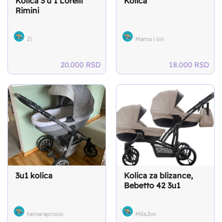
Kolica 3 u 1 Lorelli
Kolica
Rimini
Zi
Mama i sin
20.000
RSD
18.000
RSD
3u1 kolica
Kolica za blizance,
Bebetto 42 3u1
tamaraprosic
MilaJov