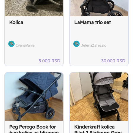
Kolica
LaMama trio set
IvanaVanja
JelenaZatezalo
5.000
RSD
30.000
RSD
Peg Perego Book for
Kinderkraft kolica
two kolica za blizance
Pilot 2 Platinum Grey