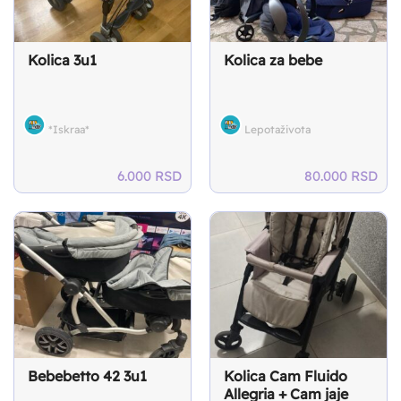
Kolica 3u1
Kolica za bebe
*Iskraa*
Lepotaživota
6.000
RSD
80.000
RSD
Bebebetto 42 3u1
Kolica Cam Fluido
Allegria + Cam jaje