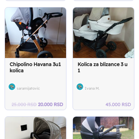
price
price
price
pri
was:
is:
was:
is:
36.000 RSD.
32.000 RSD.
40.000 RSD.
30.
Chipolino Havana 3u1
Kolica za blizance 3 u
kolica
1
saramijatovic
Ivana M.
Original
Current
25.000
RSD
20.000
RSD
45.000
RSD
price
price
was:
is:
25.000 RSD.
20.000 RSD.