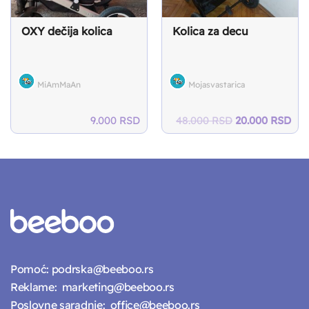
OXY dečija kolica
Kolica za decu
MiAmMaAn
Mojasvastarica
Original
Cur
9.000
RSD
48.000
RSD
20.000
RSD
price
pri
was:
is:
48.000 RSD.
20.
Pomoć:
podrska@beeboo.rs
Reklame:
marketing@beeboo.rs
Poslovne saradnje:
office@beeboo.rs