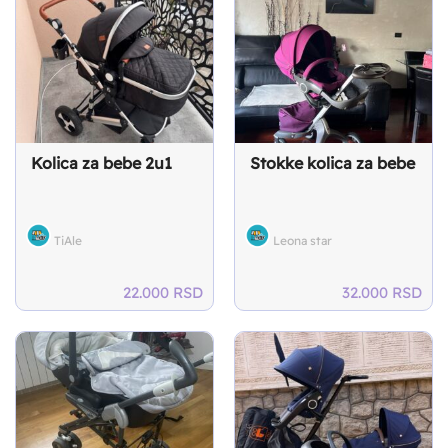
Kolica za bebe 2u1
Stokke kolica za bebe
TiAle
Leona star
22.000
RSD
32.000
RSD