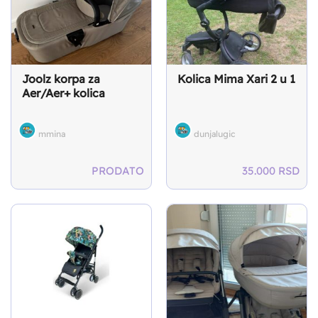
Joolz korpa za
Kolica Mima Xari 2 u 1
Aer/Aer+ kolica
mmina
dunjalugic
PRODATO
35.000
RSD