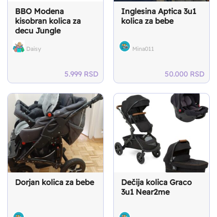
BBO Modena
Inglesina Aptica 3u1
kisobran kolica za
kolica za bebe
decu Jungle
Daisy
Mina011
5.999
RSD
50.000
RSD
Dorjan kolica za bebe
Dečija kolica Graco
3u1 Near2me