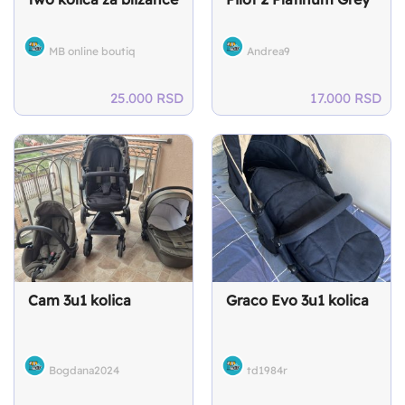
MB online boutiq
Andrea9
25.000
RSD
17.000
RSD
Cam 3u1 kolica
Graco Evo 3u1 kolica
Bogdana2024
td1984r