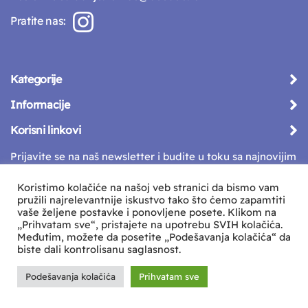
Pratite nas:
Kategorije
Informacije
Korisni linkovi
Prijavite se na naš newsletter i budite u toku sa najnovijim
vestima
Koristimo kolačiće na našoj veb stranici da bismo vam
pružili najrelevantnije iskustvo tako što ćemo zapamtiti
vaše željene postavke i ponovljene posete. Klikom na
„Prihvatam sve“, pristajete na upotrebu SVIH kolačića.
Međutim, možete da posetite „Podešavanja kolačića“ da
biste dali kontrolisanu saglasnost.
Podešavanja kolačića
Prihvatam sve
Sva prava zadržava © Beeboo d.o.o.