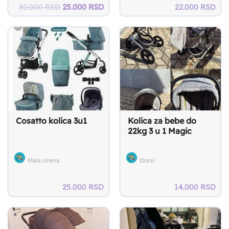
Original
Current
30.000
RSD
25.000
RSD
22.000
RSD
price
price
was:
is:
30.000 RSD.
25.000 RSD.
Cosatto kolica 3u1
Kolica za bebe do
22kg 3 u 1 Magic
Mala sirena
Dorsi
25.000
RSD
14.000
RSD