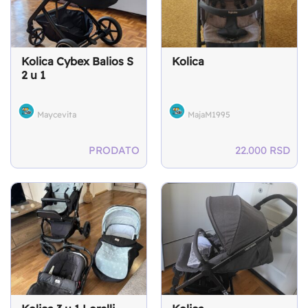
Kolica Cybex Balios S
Kolica
2 u 1
Maycevita
MajaM1995
PRODATO
22.000
RSD