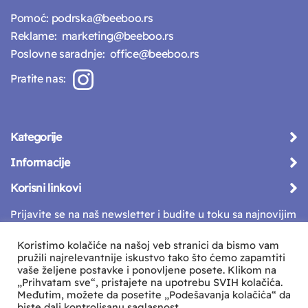
Pomoć:
podrska@beeboo.rs
Reklame:
marketing@beeboo.rs
Poslovne saradnje:
office@beeboo.rs
Pratite nas:
Kategorije
Informacije
Korisni linkovi
Prijavite se na naš newsletter i budite u toku sa najnovijim
vestima
Koristimo kolačiće na našoj veb stranici da bismo vam
pružili najrelevantnije iskustvo tako što ćemo zapamtiti
vaše željene postavke i ponovljene posete. Klikom na
„Prihvatam sve“, pristajete na upotrebu SVIH kolačića.
Međutim, možete da posetite „Podešavanja kolačića“ da
biste dali kontrolisanu saglasnost.