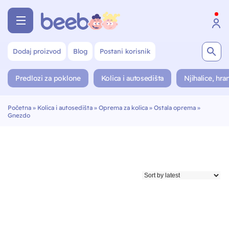
Dodaj proizvod
Blog
Postani korisnik
Predlozi za poklone
Kolica i autosedišta
Njihalice, hran
Početna
»
Kolica i autosedišta
»
Oprema za kolica
»
Ostala oprema
»
Gnezdo