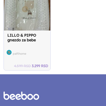
LILLO & PIPPO
gnezdo za bebe
palfihome
Original
Current
4.599
RSD
3.299
RSD
price
price
was:
is:
4.599 RSD.
3.299 RSD.