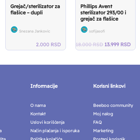
Grejač/sterilizator za
Phillips Avent
flašice – dupli
sterilizator 293/00 i
grejač za flašice
358/00
Snezana Jankovic
sofijasofi
Original
Cur
2.000
RSD
18.000
RSD
13.999
RSD
price
pric
was:
is:
18.000 RSD.
13.
Informacije
Korisni linkovi
O nama
Beeboo community
Kontakt
Moj nalog
Uslovi korišćenja
FAQ
a
Način plaćanja i isporuka
Marketing
šta
Politika kolačića
Postani korisnik