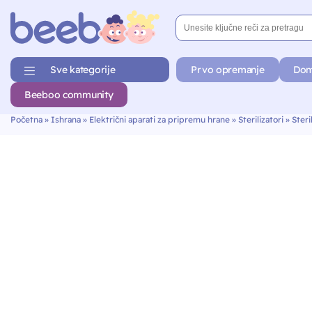
Sve kategorije
Prvo opremanje
Dom
Beeboo community
Početna
»
Ishrana
»
Električni aparati za pripremu hrane
»
Sterilizatori
»
Steri