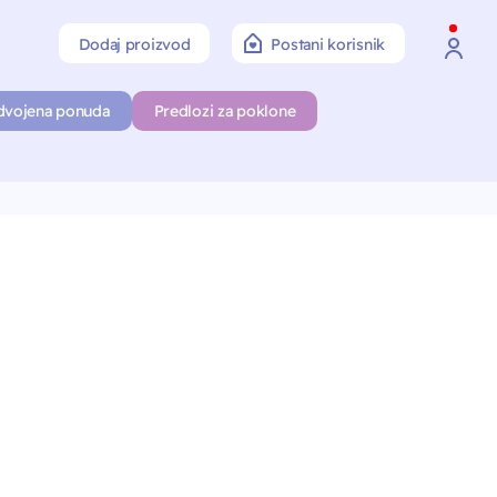
Dodaj proizvod
Postani korisnik
dvojena ponuda
Predlozi za poklone