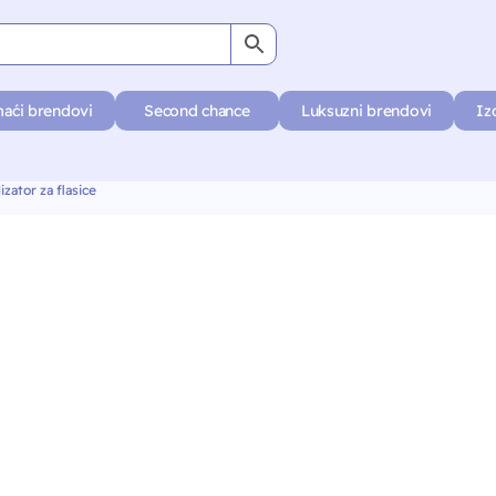
aći brendovi
Second chance
Luksuzni brendovi
Iz
lizator za flasice