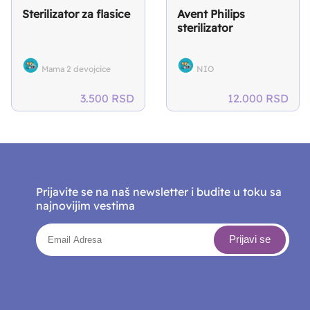
Sterilizator za flasice
Avent Philips
sterilizator
Mama 2 devojcice
NIO
rent
3.500
RSD
12.000
RSD
e
999 RSD.
Prijavite se na naš newsletter i budite u toku sa
najnovijim vestima