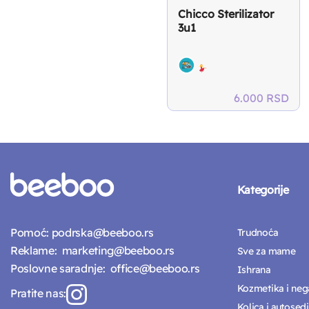
Chicco Sterilizator
3u1
6.000
RSD
Kategorije
Pomoć:
podrska@beeboo.rs
Trudnoća
Reklame:
marketing@beeboo.rs
Sve za mame
Poslovne saradnje:
office@beeboo.rs
Ishrana
Kozmetika i neg
Pratite nas:
Kolica i autosedi